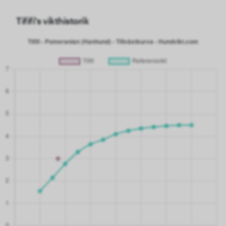
Tififi's vikthistorik