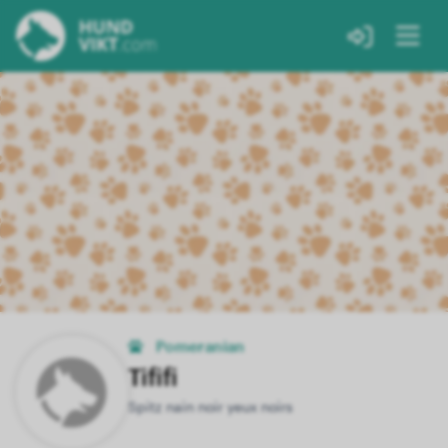
Pomeranian
Tififi
Spitz nain noir yeux noirs