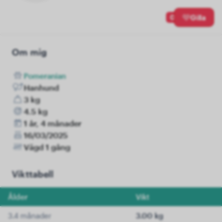
0
Gilla
Om mig
Pomeranian
Hanhund
3 kg
4.5 kg
1 år, 4 månader
16/03/2025
Vägd 1 gång
Vikttabell
Ålder
Vikt
3.4 månader
3.00 kg