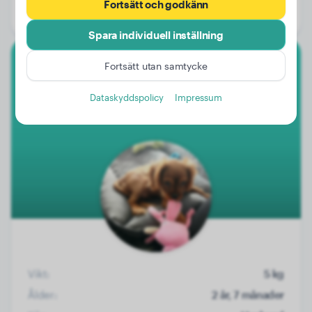
Fortsätt och godkänn
Kön:
Hanhund
Spara individuell inställning
Fortsätt utan samtycke
Cavalier King Charles Spaniel
Dataskyddspolicy
Impressum
Duque
Vikt:
5 kg
Ålder:
2 år, 7 månader