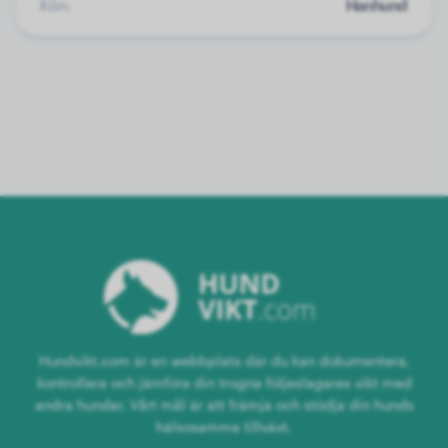
Kön:
Hanhund
Hundvikt.com är en webbplats där du kan dokumentera,
kontrollera och jämföra din trogna följeslagares vikt med
andra hundar. Vårt mål är att främja och stödja din hunds
hälsosamma tillväxt.