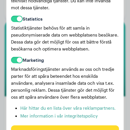
tekniskt nödvändiga tjänster. Du kan inte invända
Ålder:
2 år, 6 månader
mot dessa tjänster.
Kön:
Hanhund
Statistics
Statistiktjänster behövs för att samla in
Amerikansk Akita
pseudonymiserade data om webbplatsens besökare.
Dessa data gör det möjligt för oss att bättre förstå
Vicci
besökarna och optimera webbplatsen.
Marketing
Marknadsföringstjänster används av oss och tredje
parter för att spåra beteendet hos enskilda
användare, analysera insamlade data och visa t.ex.
personlig reklam. Dessa tjänster gör det möjligt för
oss att spåra användare över flera webbplatser.
Här hittar du en lista över våra reklampartners.
Mer information i vår integritetspolicy
Vikt:
12 kg
Ålder:
1 år, 11 månader