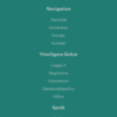
Navigation
Startsida
Hundraser
Hundar
Kontakt
Ytterligare länkar
Logga in
Registrera
Impressum
Dataskyddspolicy
Villkor
Språk