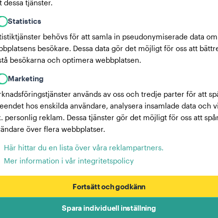
 dessa tjänster.
Statistics
tistiktjänster behövs för att samla in pseudonymiserade data om
bplatsens besökare. Dessa data gör det möjligt för oss att bättr
stå besökarna och optimera webbplatsen.
Marketing
knadsföringstjänster används av oss och tredje parter för att sp
eendet hos enskilda användare, analysera insamlade data och v
x. personlig reklam. Dessa tjänster gör det möjligt för oss att spå
ändare över flera webbplatser.
Här hittar du en lista över våra reklampartners.
Mer information i vår integritetspolicy
Fortsätt och godkänn
Spara individuell inställning