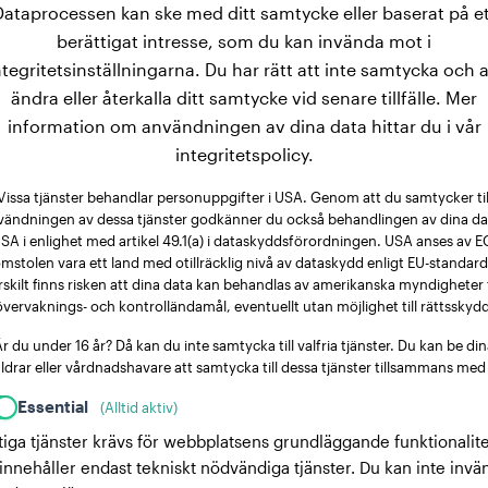
Dataprocessen kan ske med ditt samtycke eller baserat på et
berättigat intresse, som du kan invända mot i
ntegritetsinställningarna. Du har rätt att inte samtycka och a
ändra eller återkalla ditt samtycke vid senare tillfälle. Mer
information om användningen av dina data hittar du i vår
integritetspolicy.
Vissa tjänster behandlar personuppgifter i USA. Genom att du samtycker til
vändningen av dessa tjänster godkänner du också behandlingen av dina dat
SA i enlighet med artikel 49.1(a) i dataskyddsförordningen. USA anses av E
mstolen vara ett land med otillräcklig nivå av dataskydd enligt EU-standard
rskilt finns risken att dina data kan behandlas av amerikanska myndigheter 
övervaknings- och kontrolländamål, eventuellt utan möjlighet till rättsskydd
r du under 16 år? Då kan du inte samtycka till valfria tjänster. Du kan be di
ldrar eller vårdnadshavare att samtycka till dessa tjänster tillsammans med
Essential
(Alltid aktiv)
tiga tjänster krävs för webbplatsens grundläggande funktionalite
innehåller endast tekniskt nödvändiga tjänster. Du kan inte invä