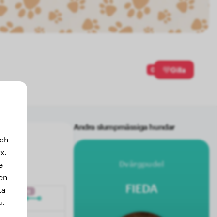
0
Gilla
Andra slumpmässiga hundar
och
x.
Dvärgpudel
e
sen
FIEDA
ta
a.