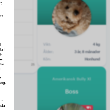
t
tt
Vikt:
4 kg
l
a i
Ålder:
3 år, 8 månader
G-
Kön:
Honhund
er.
för
.
na
Amerikansk Bully Xl
 dig.
Boss
t.
nda
1