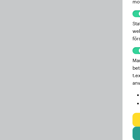
mot
Sta
web
för
Mar
bet
t.e
anv