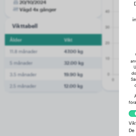
20/10/2024
Vägd 4x gånger
i
Vikttabell
Ålder
Vikt
11.8 månader
47.00 kg
an
5 månader
32.00 kg
U
do
3.5 månader
19.90 kg
Sä
2.5 månader
12.00 kg
Ä
förä
Vik
De 