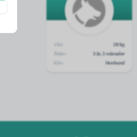
Vikt:
28 kg
Ålder:
3 år, 3 månader
Kön:
Honhund