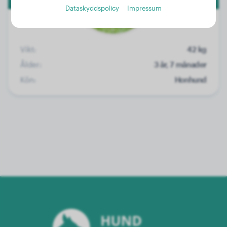
Dataskyddspolicy
Impressum
Vikt:
42 kg
Ålder:
3 år, 7 månader
Kön:
Honhund