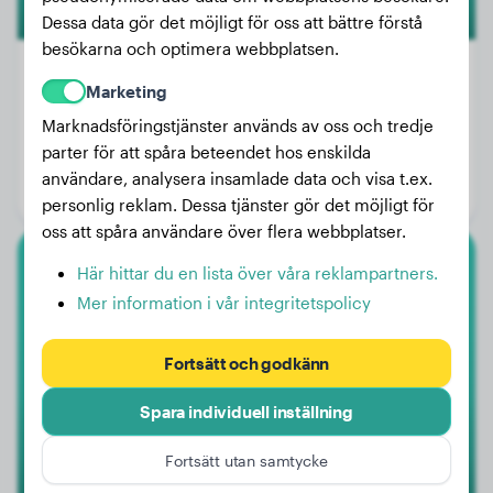
Dessa data gör det möjligt för oss att bättre förstå
besökarna och optimera webbplatsen.
Marketing
Marknadsföringstjänster används av oss och tredje
Vikt:
44 kg
parter för att spåra beteendet hos enskilda
Ålder:
3 år, 10 månader
användare, analysera insamlade data och visa t.ex.
Kön:
Hanhund
personlig reklam. Dessa tjänster gör det möjligt för
oss att spåra användare över flera webbplatser.
Här hittar du en lista över våra reklampartners.
Newfoundlandshunden
Mer information i vår integritetspolicy
Phoebe
Fortsätt och godkänn
1
Spara individuell inställning
Fortsätt utan samtycke