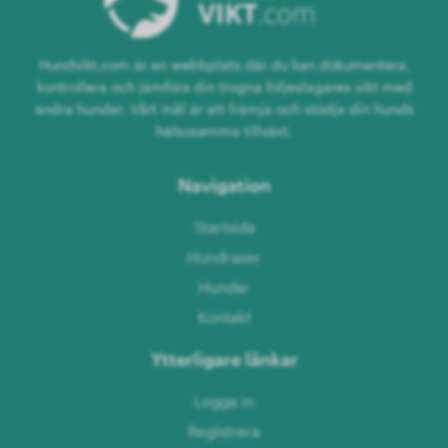
Hundvikt.com är en webbplats där du kan dokumentera,
kontrollera och jämföra din trogna följeslagares vikt med
andra hundar. Vårt mål är att främja och stödja din hunds
hälsosamma tillväxt.
Navigation
Startsida
Hundraser
Hundar
Kontakt
Ytterligare länkar
Logga in
Registrera