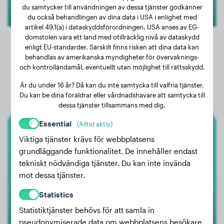
du samtycker till användningen av dessa tjänster godkänner
du också behandlingen av dina data i USA i enlighet med
artikel 49.1(a) i dataskyddsförordningen. USA anses av EG-
domstolen vara ett land med otillräcklig nivå av dataskydd
enligt EU-standarder. Särskilt finns risken att dina data kan
behandlas av amerikanska myndigheter för övervaknings-
Vikt:
20 kg
och kontrolländamål, eventuellt utan möjlighet till rättsskydd.
Ålder:
3 år, 3 månader
Är du under 16 år? Då kan du inte samtycka till valfria tjänster.
Du kan be dina föräldrar eller vårdnadshavare att samtycka till
Kön:
Honhund
dessa tjänster tillsammans med dig.
Essential
(Alltid aktiv)
Rottweiler
Viktiga tjänster krävs för webbplatsens
grundläggande funktionalitet. De innehåller endast
Tyke
tekniskt nödvändiga tjänster. Du kan inte invända
mot dessa tjänster.
Statistics
Statistiktjänster behövs för att samla in
pseudonymiserade data om webbplatsens besökare.