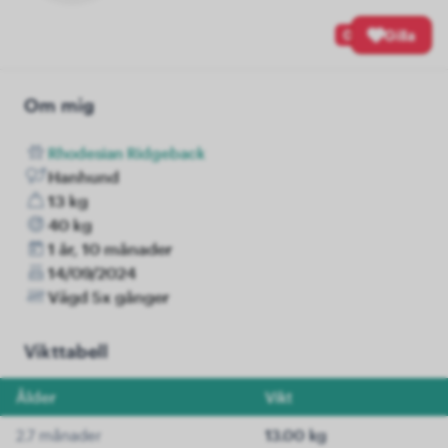
0
Gilla
Om mig
Rhodesian Ridgeback
Hanhund
13 kg
40 kg
1 år, 10 månader
14/09/2024
Vägd 5x gånger
Vikttabell
Ålder
Vikt
2.7 månader
13.00 kg