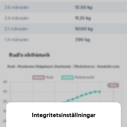
2.6 månader
12.50 kg
2.4 månader
11.25 kg
2.1 månader
10.00 kg
1.9 månader
7.90 kg
Rudi's vikthistorik
Integritetsinställningar