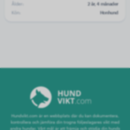
Ålder:
2 år, 4 månader
Kön:
Honhund
Hundvikt.com är en webbplats där du kan dokumentera,
kontrollera och jämföra din trogna följeslagares vikt med
andra hundar. Vårt mål är att främja och stödja din hunds