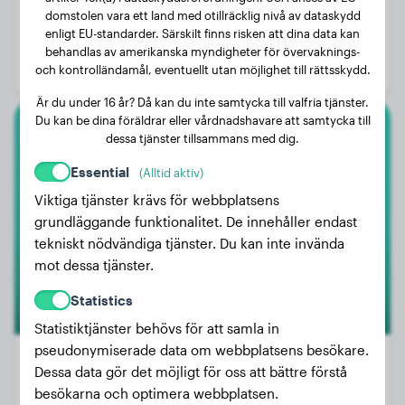
Vikt:
16 kg
domstolen vara ett land med otillräcklig nivå av dataskydd
enligt EU-standarder. Särskilt finns risken att dina data kan
Ålder:
4 år, 2 månader
behandlas av amerikanska myndigheter för övervaknings-
Kön:
Hanhund
och kontrolländamål, eventuellt utan möjlighet till rättsskydd.
Är du under 16 år? Då kan du inte samtycka till valfria tjänster.
Du kan be dina föräldrar eller vårdnadshavare att samtycka till
dessa tjänster tillsammans med dig.
Cocker Spaniel
Essential
(Alltid aktiv)
Wilson
Viktiga tjänster krävs för webbplatsens
grundläggande funktionalitet. De innehåller endast
tekniskt nödvändiga tjänster. Du kan inte invända
mot dessa tjänster.
Statistics
Statistiktjänster behövs för att samla in
pseudonymiserade data om webbplatsens besökare.
Dessa data gör det möjligt för oss att bättre förstå
besökarna och optimera webbplatsen.