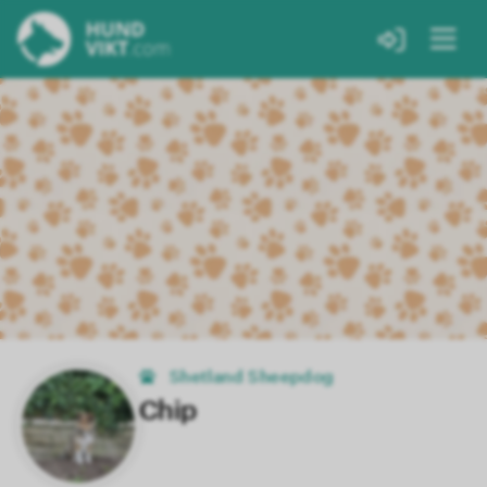
Shetland Sheepdog
Chip