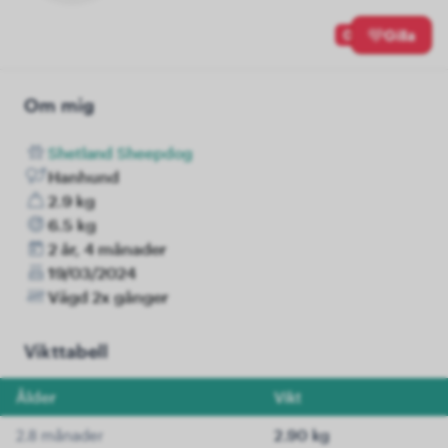
0
Gilla
Om mig
Shetland Sheepdog
Hanhund
2.9 kg
6.5 kg
2 år, 4 månader
19/03/2024
Vägd 2x gånger
Vikttabell
Ålder
Vikt
2.8 månader
2.90 kg