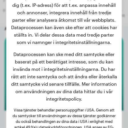
dig (t.ex. IP-adress) för att t.ex. anpassa innehåll
och annonser, integrera innehåll från tredje
parter eller analysera åtkomst till vår webbplats.
Dataprocessen kan även ske efter att cookies har
Andra slumpmässiga hundar
ställts in. Vi delar dessa data med tredje parter
som vi namnger i integritetsinställningarna.
Cocker Spaniel
Dataprocessen kan ske med ditt samtycke eller
baserat på ett berättigat intresse, som du kan
Stitch
invända mot i integritetsinställningarna. Du har
rätt att inte samtycka och att ändra eller återkalla
ditt samtycke vid senare tillfälle. Mer information
om användningen av dina data hittar du i vår
integritetspolicy.
Vissa tjänster behandlar personuppgifter i USA. Genom att
du samtycker till användningen av dessa tjänster godkänner
du också behandlingen av dina data i USA i enlighet med
artikel 49.1(a) i dataskyddsförordningen. USA anses av EG-