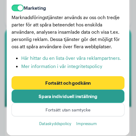
Vikt:
8 kg
Marketing
Ålder:
4 år, 6 månader
Marknadsföringstjänster används av oss och tredje
Kön:
Hanhund
parter för att spåra beteendet hos enskilda
användare, analysera insamlade data och visa t.ex.
personlig reklam. Dessa tjänster gör det möjligt för
Boxer
oss att spåra användare över flera webbplatser.
Amy
Här hittar du en lista över våra reklampartners.
Mer information i vår integritetspolicy
Fortsätt och godkänn
Spara individuell inställning
Fortsätt utan samtycke
Dataskyddspolicy
Impressum
Vikt:
20 kg