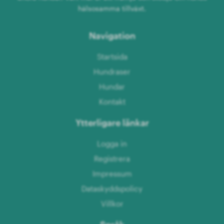
hälsosamma tillväxt.
Navigation
Startsida
Hundraser
Hundar
Kontakt
Ytterligare länkar
Logga in
Registrera
Impressum
Dataskyddspolicy
Villkor