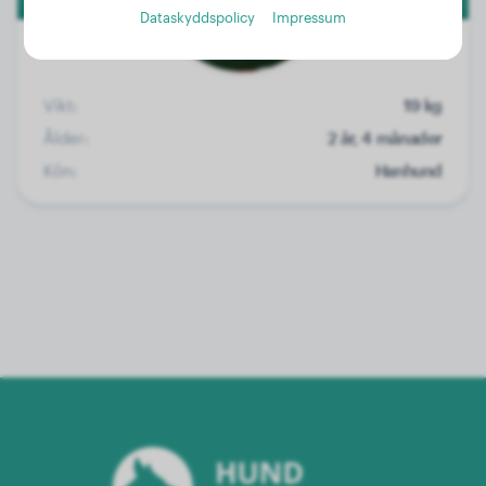
Dataskyddspolicy
Impressum
Vikt:
19 kg
Ålder:
2 år, 4 månader
Kön:
Hanhund