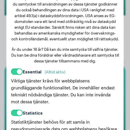
du samtycker till användningen av dessa tjänster godkänner
du också behandlingen av dina data i USA i enlighet med
artikel 49.1(a) i dataskyddsförordningen. USA anses av EG-
domstolen vara ett land med otillräcklig nivå av dataskydd
enligt EU-standarder. Särskilt finns risken att dina data kan
behandlas av amerikanska myndigheter för övervaknings-
Vikt:
27 kg
och kontrolländamål, eventuellt utan möjlighet till rättsskydd.
Ålder:
3 år
Är du under 16 år? Då kan du inte samtycka till valfria tjänster.
Du kan be dina föräldrar eller vårdnadshavare att samtycka till
Kön:
Hanhund
dessa tjänster tillsammans med dig.
Essential
(Alltid aktiv)
Cane Corso
Viktiga tjänster krävs för webbplatsens
grundläggande funktionalitet. De innehåller endast
Louis
tekniskt nödvändiga tjänster. Du kan inte invända
mot dessa tjänster.
Statistics
Statistiktjänster behövs för att samla in
pseudonymiserade data om webbplatsens besökare.