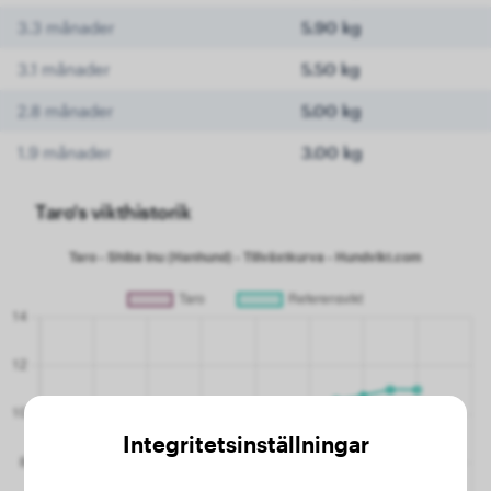
3.3 månader
5.90 kg
3.1 månader
5.50 kg
2.8 månader
5.00 kg
1.9 månader
3.00 kg
Taro's vikthistorik
Integritetsinställningar