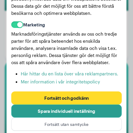
Dessa data gör det möjligt för oss att bättre förstå
besökarna och optimera webbplatsen.
Marketing
Marknadsföringstjänster används av oss och tredje
Vikt:
17 kg
parter för att spåra beteendet hos enskilda
Ålder:
2 år, 5 månader
användare, analysera insamlade data och visa t.ex.
Kön:
Hanhund
personlig reklam. Dessa tjänster gör det möjligt för
oss att spåra användare över flera webbplatser.
Här hittar du en lista över våra reklampartners.
Akita Inu
Mer information i vår integritetspolicy
Atreus
Fortsätt och godkänn
Spara individuell inställning
Fortsätt utan samtycke