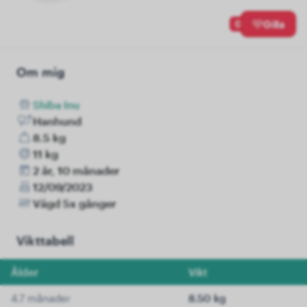
0
Gilla
Om mig
Shiba Inu
Hanhund
8.5 kg
11 kg
2 år, 10 månader
12/09/2023
Vägd 5x gånger
Vikttabell
Ålder
Vikt
4.7 månader
8.50 kg