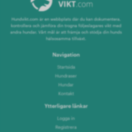
Hundvikt.com är en webbplats där du kan dokumentera,
kontrollera och jämföra din trogna följeslagares vikt med
andra hundar. Vårt mål är att främja och stödja din hunds
hälsosamma tillväxt.
Navigation
Startsida
Hundraser
Hundar
Kontakt
Ytterligare länkar
Logga in
Registrera