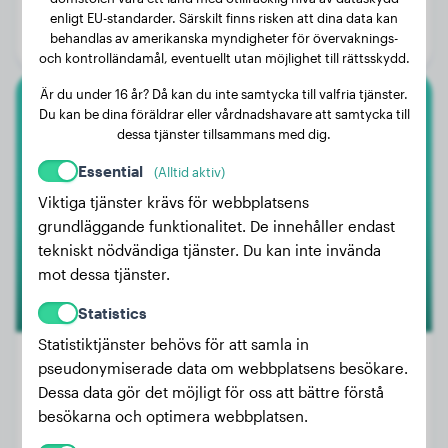
Ålder:
1 år, 4 månader
enligt EU-standarder. Särskilt finns risken att dina data kan
behandlas av amerikanska myndigheter för övervaknings-
Kön:
Hanhund
och kontrolländamål, eventuellt utan möjlighet till rättsskydd.
Är du under 16 år? Då kan du inte samtycka till valfria tjänster.
Du kan be dina föräldrar eller vårdnadshavare att samtycka till
Dogue De Bordeaux
dessa tjänster tillsammans med dig.
Wacko
Essential
(Alltid aktiv)
Viktiga tjänster krävs för webbplatsens
grundläggande funktionalitet. De innehåller endast
tekniskt nödvändiga tjänster. Du kan inte invända
mot dessa tjänster.
Statistics
Statistiktjänster behövs för att samla in
pseudonymiserade data om webbplatsens besökare.
Dessa data gör det möjligt för oss att bättre förstå
Vikt:
14 kg
besökarna och optimera webbplatsen.
Ålder:
3 år