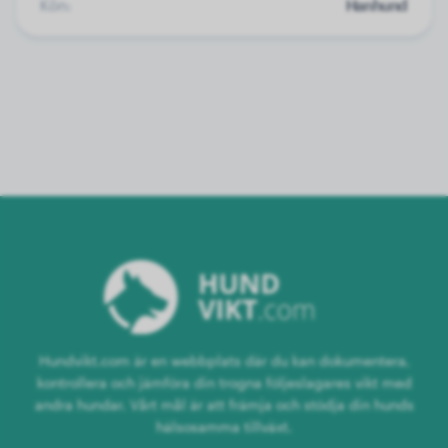
Kön:
Hanhund
Hundvikt.com är en webbplats där du kan dokumentera,
kontrollera och jämföra din trogna följeslagares vikt med
andra hundar. Vårt mål är att främja och stödja din hunds
hälsosamma tillväxt.