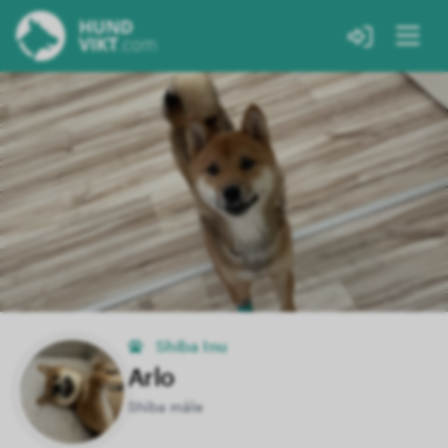
Shiba Inu
Arlo
Shiba mâle