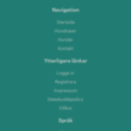
Navigation
Startsida
Hundraser
Hundar
Kontakt
Ytterligare länkar
Logga in
Registrera
Impressum
Dataskyddspolicy
Villkor
Språk