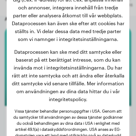
och annonser, integrera innehåll från tredje
parter eller analysera åtkomst till vår webbplats.
Andra slumpmässiga hundar
Dataprocessen kan även ske efter att cookies har
ställts in. Vi delar dessa data med tredje parter
som vi namnger i integritetsinställningarna.
Tax
Dataprocessen kan ske med ditt samtycke eller
Koda
baserat på ett berättigat intresse, som du kan
invända mot i integritetsinställningarna. Du har
rätt att inte samtycka och att ändra eller återkalla
ditt samtycke vid senare tillfälle. Mer information
om användningen av dina data hittar du i vår
integritetspolicy.
Vissa tjänster behandlar personuppgifter i USA. Genom att
du samtycker till användningen av dessa tjänster godkänner
du också behandlingen av dina data i USA i enlighet med
artikel 49.1(a) i dataskyddsförordningen. USA anses av EG-
Vikt:
7 kg
domstolen vara ett land med otillräcklig nivå av dataskydd