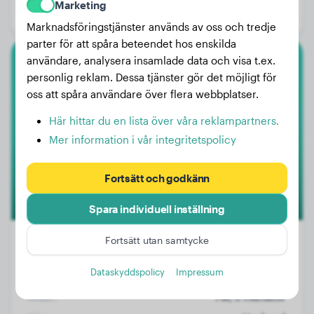
Marketing
Kön:
Hanhund
Marknadsföringstjänster används av oss och tredje
parter för att spåra beteendet hos enskilda
användare, analysera insamlade data och visa t.ex.
Amerikansk Bully Xl
personlig reklam. Dessa tjänster gör det möjligt för
oss att spåra användare över flera webbplatser.
Eazy
Här hittar du en lista över våra reklampartners.
Mer information i vår integritetspolicy
1
Fortsätt och godkänn
Spara individuell inställning
Fortsätt utan samtycke
Dataskyddspolicy
Impressum
Vikt:
Inga data
Ålder:
1 år, 3 månader