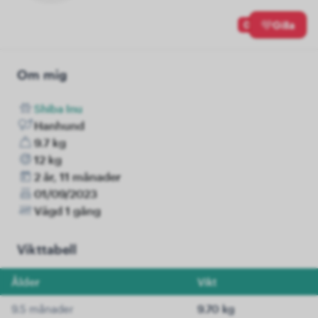
0
Gilla
Om mig
Shiba Inu
Hanhund
9.7 kg
12 kg
2 år, 11 månader
01/09/2023
Vägd 1 gång
Vikttabell
Ålder
Vikt
9.5 månader
9.70 kg