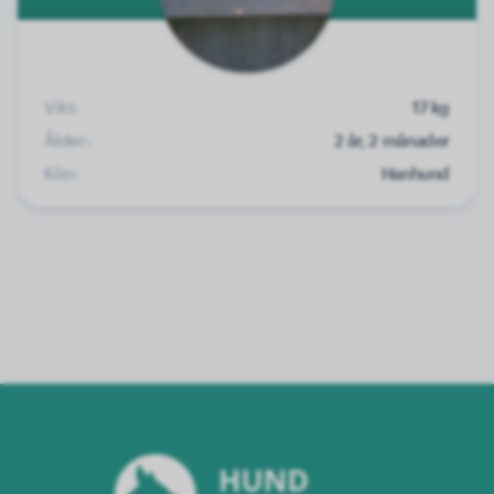
Vikt:
17 kg
Ålder:
2 år, 2 månader
Kön:
Hanhund