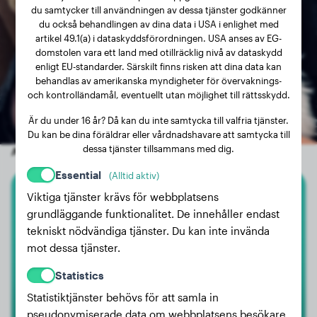
du samtycker till användningen av dessa tjänster godkänner
du också behandlingen av dina data i USA i enlighet med
artikel 49.1(a) i dataskyddsförordningen. USA anses av EG-
domstolen vara ett land med otillräcklig nivå av dataskydd
enligt EU-standarder. Särskilt finns risken att dina data kan
behandlas av amerikanska myndigheter för övervaknings-
och kontrolländamål, eventuellt utan möjlighet till rättsskydd.
Är du under 16 år? Då kan du inte samtycka till valfria tjänster.
Du kan be dina föräldrar eller vårdnadshavare att samtycka till
dessa tjänster tillsammans med dig.
Andra slumpmässiga hundar
Essential
(Alltid aktiv)
Viktiga tjänster krävs för webbplatsens
Malinois
grundläggande funktionalitet. De innehåller endast
tekniskt nödvändiga tjänster. Du kan inte invända
Rico
mot dessa tjänster.
Statistics
Statistiktjänster behövs för att samla in
pseudonymiserade data om webbplatsens besökare.