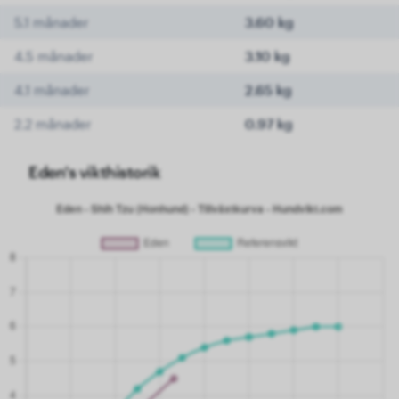
5.1 månader
3.60 kg
4.5 månader
3.10 kg
4.1 månader
2.65 kg
2.2 månader
0.97 kg
Eden's vikthistorik