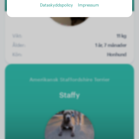
Dataskyddspolicy
Impressum
Vikt:
11 kg
Ålder:
1 år, 7 månader
Kön:
Honhund
Amerikansk Staffordshire Terrier
Staffy