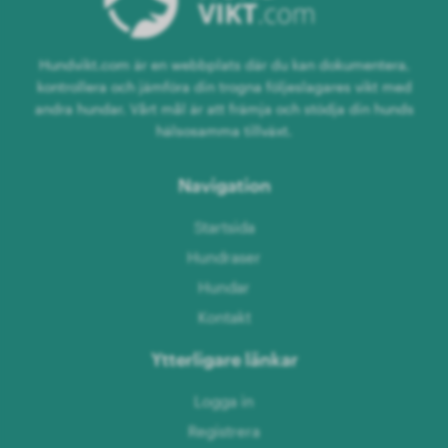
Hundvikt.com är en webbplats där du kan dokumentera,
kontrollera och jämföra din trogna följeslagares vikt med
andra hundar. Vårt mål är att främja och stödja din hunds
hälsosamma tillväxt.
Navigation
Startsida
Hundraser
Hundar
Kontakt
Ytterligare länkar
Logga in
Registrera