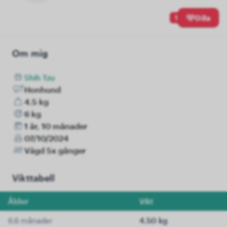
1
Gilla
Om mig
Shih Tzu
Honhund
4.5 kg
6 kg
1 år, 10 månader
07/10/2024
Vägd 5x gånger
Vikttabell
Ålder
Vikt
6.6 månader
4.50 kg