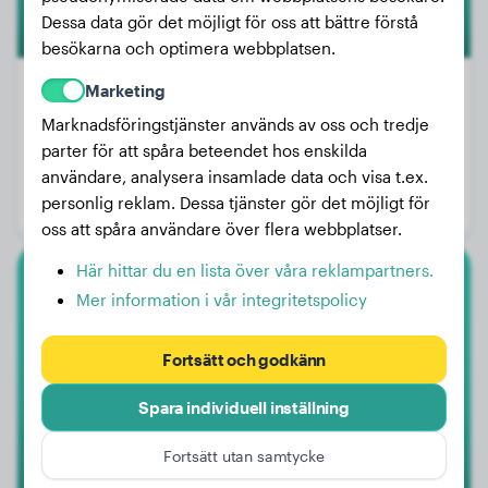
Dessa data gör det möjligt för oss att bättre förstå
besökarna och optimera webbplatsen.
Marketing
Marknadsföringstjänster används av oss och tredje
Vikt:
23 kg
parter för att spåra beteendet hos enskilda
Ålder:
3 år, 2 månader
användare, analysera insamlade data och visa t.ex.
personlig reklam. Dessa tjänster gör det möjligt för
Kön:
Hanhund
oss att spåra användare över flera webbplatser.
Här hittar du en lista över våra reklampartners.
Tysk Schäferhund
Mer information i vår integritetspolicy
Mavis
Fortsätt och godkänn
Spara individuell inställning
Fortsätt utan samtycke