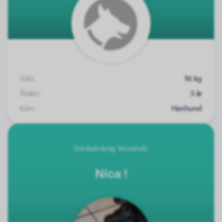
Vikt:
16 kg
Ålder:
3 år
Kön:
Hanhund
Strävhårig Vorsteh
Nica !