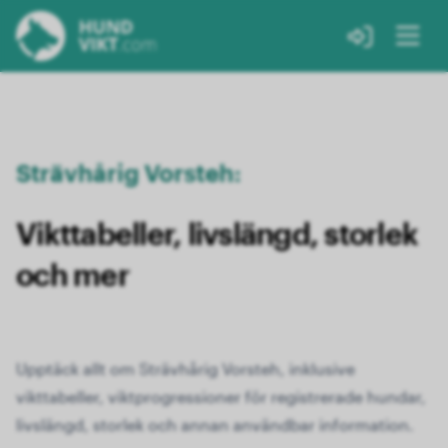
Strävhårig Vorsteh:
Vikttabeller, livslängd, storlek
och mer
Upptäck allt om Strävhårig Vorsteh, inklusive
vikttabeller, viktprogressioner för registrerade hundar,
livslängd, storlek och annan användbar information.