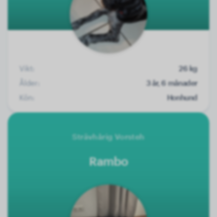
Vikt:
26 kg
Ålder:
3 år, 6 månader
Kön:
Honhund
Strävhårig Vorsteh
Rambo