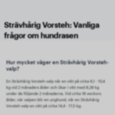
Strävhårig Vorsteh: Vanliga
frågor om hundrasen
Hur mycket väger en Strävhårig Vorsteh-
valp?
En Strävhårig Vorsteh-valp når en vikt på cirka 6,1 - 10,4
kg vid 2 månaders ålder och ökar i vikt med 8,28 kg
under de följande 2 månaderna. Vid cirka 18 veckors
ålder, när valpen blir en unghund, når en Strävhårig
Vorsteh-valp en vikt på cirka 14,4 - 17,5 kg.