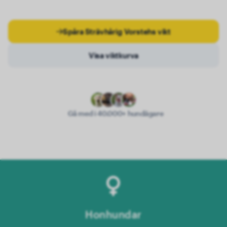
Spåra Strävhårig Vorstehs vikt
Visa viktkurva
Gå med i 40.000+ hundägare
Honhundar