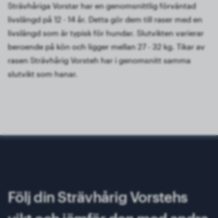
Strävhåriga Vorstar har en genomsnittlig förväntad
livslängd på 12 - 14 år. Detta gör dem till raser med en
livslängd som är typisk för hundar. Slutvikten varierar
beroende på kön och ligger mellan 27 - 32 kg. Tikar av
rasen Strävhårig Vorsteh har i genomsnitt samma
slutvikt som hanar.
Följ din Strävhårig Vorstehs