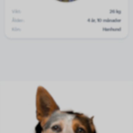
Vikt:
26 kg
Ålder:
4 år, 10 månader
Kön:
Hanhund