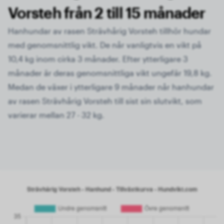
Vorsteh från 2 till 15 månader
Hanhundar av rasen Strävhårig Vorsteh tillhör hundar
med genomsnittlig vikt. De når vanligtvis en vikt på
10,4 kg inom cirka 3 månader. Efter ytterligare 3
månader är deras genomsnittliga vikt ungefär 19,8 kg.
Medan de växer i ytterligare 9 månader når hanhundar
av rasen Strävhårig Vorsteh till sist sin slutvikt, som
varierar mellan 27 - 32 kg.