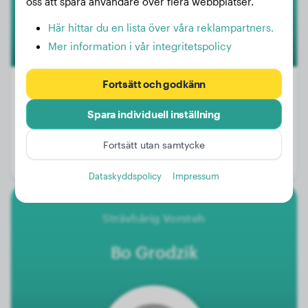
oss att spåra användare över flera webbplatser.
Här hittar du en lista över våra reklampartners.
Mer information i vår integritetspolicy
Fortsätt och godkänn
Spara individuell inställning
Vikt:
11 kg
Ålder:
1 år, 10 månader
Fortsätt utan samtycke
Kön:
Hanhund
Dataskyddspolicy
Impressum
Strävhårig Vorsteh
Bo Grodzik