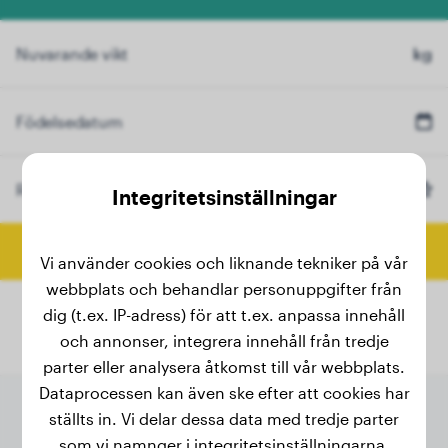
Nuvarande vikt
kg
Födelsedatum
Ras
Strävhårig Vorsteh
(Valfritt)
Integritetsinställningar
Beräkna slutvikt
Vi använder cookies och liknande tekniker på vår
webbplats och behandlar personuppgifter från
dig (t.ex. IP-adress) för att t.ex. anpassa innehåll
och annonser, integrera innehåll från tredje
parter eller analysera åtkomst till vår webbplats.
Dataprocessen kan även ske efter att cookies har
ställts in. Vi delar dessa data med tredje parter
som vi namnger i integritetsinställningarna.