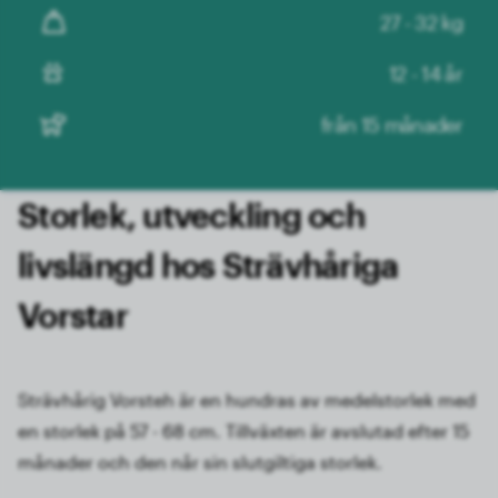
27 - 32 kg
12 - 14 år
från 15 månader
Storlek, utveckling och
livslängd hos Strävhåriga
Vorstar
Strävhårig Vorsteh är en hundras av medelstorlek med
en storlek på 57 - 68 cm. Tillväxten är avslutad efter 15
månader och den når sin slutgiltiga storlek.