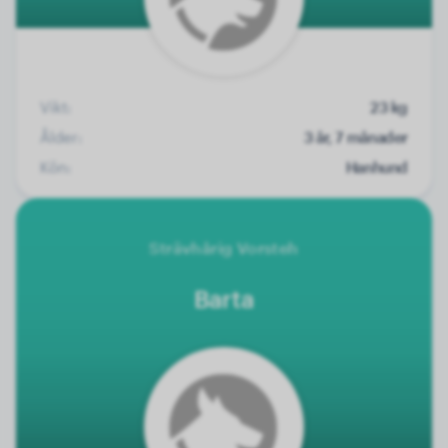
Vikt:
23 kg
Ålder:
3 år, 7 månader
Kön:
Hanhund
Strävhårig Vorsteh
Barta