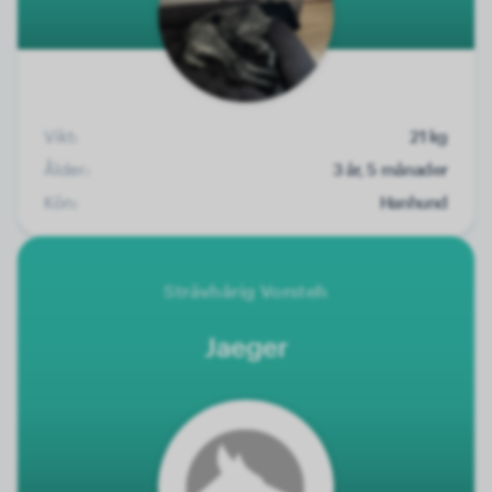
Vikt:
21 kg
Ålder:
3 år, 5 månader
Kön:
Hanhund
Strävhårig Vorsteh
Jaeger