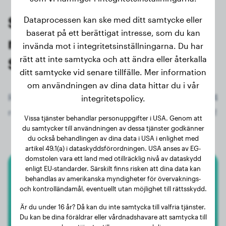
Senaste vägningarna av
Dataprocessen kan ske med ditt samtycke eller
baserat på ett berättigat intresse, som du kan
registrerade ägare av
invända mot i integritetsinställningarna. Du har
rätt att inte samtycka och att ändra eller återkalla
Strävhårig Vorsteh
ditt samtycke vid senare tillfälle. Mer information
om användningen av dina data hittar du i vår
Registrera dig nu gratis och få tillgång till alla 114
integritetspolicy.
registrerade hundar av rasen Strävhårig Vorsteh!
Vissa tjänster behandlar personuppgifter i USA. Genom att
du samtycker till användningen av dessa tjänster godkänner
du också behandlingen av dina data i USA i enlighet med
artikel 49.1(a) i dataskyddsförordningen. USA anses av EG-
domstolen vara ett land med otillräcklig nivå av dataskydd
enligt EU-standarder. Särskilt finns risken att dina data kan
Strävhårig Vorsteh
behandlas av amerikanska myndigheter för övervaknings-
och kontrolländamål, eventuellt utan möjlighet till rättsskydd.
Mailo
Är du under 16 år? Då kan du inte samtycka till valfria tjänster.
Du kan be dina föräldrar eller vårdnadshavare att samtycka till