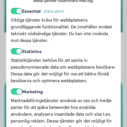
dessa tjänster tillsammans med dig.
1
Essential
(Alltid aktiv)
Viktiga tjänster krävs för webbplatsens
grundläggande funktionalitet. De innehåller endast
tekniskt nödvändiga tjänster. Du kan inte invända
mot dessa tjänster.
Statistics
Vikt:
27 kg
Statistiktjänster behövs för att samla in
Ålder:
6 år, 7 månader
pseudonymiserade data om webbplatsens besökare.
Kön:
Hanhund
Dessa data gör det möjligt för oss att bättre förstå
besökarna och optimera webbplatsen.
Marketing
Strävhårig Vorsteh
Marknadsföringstjänster används av oss och tredje
parter för att spåra beteendet hos enskilda
Oakley
användare, analysera insamlade data och visa t.ex.
personlig reklam. Dessa tjänster gör det möjligt för