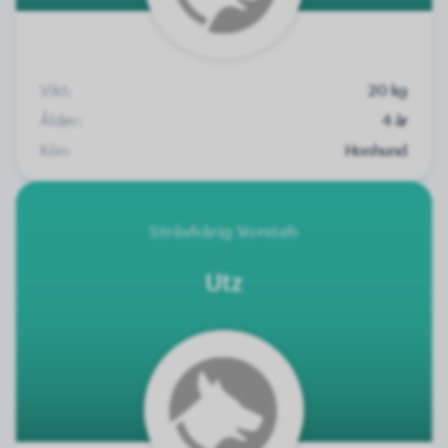
Vikt:
20 kg
Ålder:
4 år
Kön:
Honhund
Strävhårig Vorsteh
Utz