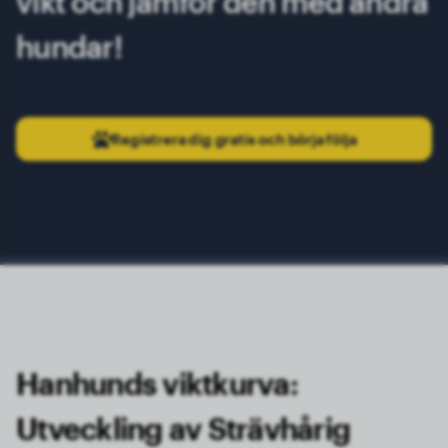
vikt och jämför den med andra
hundar!
Registrera dig gratis och börja följa
Hanhunds viktkurva:
Utveckling av Strävhårig