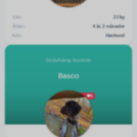
Vikt:
23 kg
Ålder:
4 år, 2 månader
Kön:
Hanhund
Strävhårig Vorsteh
Basco
1