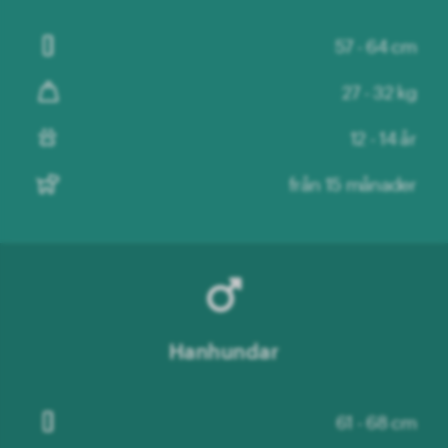
57 - 64 cm
27 - 32 kg
12 - 14 år
från 15 månader
Hanhundar
61 - 68 cm