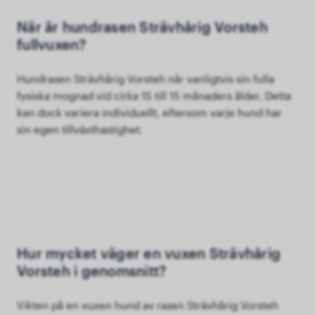
När är hundrasen Strävhårig Vorsteh
fullvuxen?
Hundrasen Strävhårig Vorsteh når vanligtvis sin fulla
fysiska mognad vid cirka 15 till 15 månaders ålder. Detta
kan dock variera individuellt, eftersom varje hund har
sin egen tillväxthastighet.
Hur mycket väger en vuxen Strävhårig
Vorsteh i genomsnitt?
Vikten på en vuxen hund av rasen Strävhårig Vorsteh