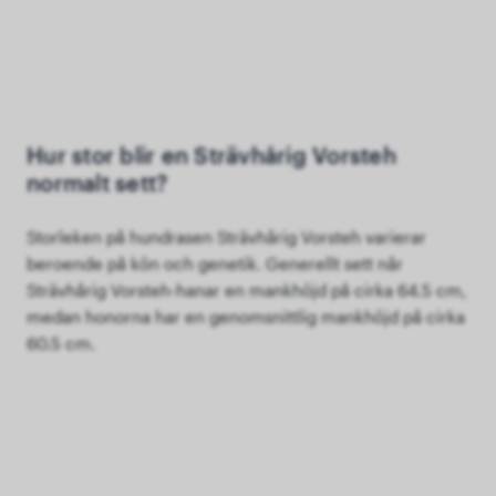
Hur stor blir en Strävhårig Vorsteh
normalt sett?
Storleken på hundrasen Strävhårig Vorsteh varierar
beroende på kön och genetik. Generellt sett når
Strävhårig Vorsteh-hanar en mankhöjd på cirka 64.5 cm,
medan honorna har en genomsnittlig mankhöjd på cirka
60.5 cm.