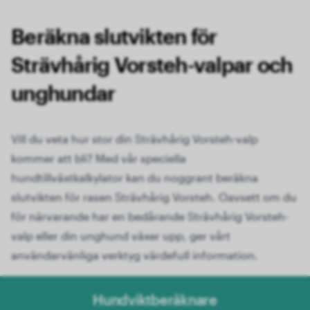
Beräkna slutvikten för
Strävhårig Vorsteh-valpar och
unghundar
Vill du veta hur stor din Strävhårig Vorsteh-valp
kommer att bli? Med vår speciella
hundtillväxtkalkylator kan du noggrant beräkna
slutvikten för rasen Strävhårig Vorsteh. Oavsett om du
för närvarande har en bedårande Strävhårig Vorsteh-
valp eller din unghund växer upp, ger vårt
användarvänliga verktyg värdefull information.
Hundviktberäknare