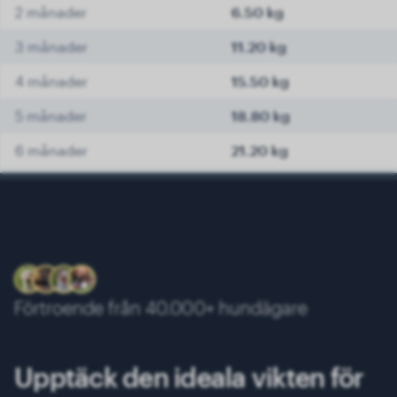
2 månader
6.50 kg
3 månader
11.20 kg
4 månader
15.50 kg
5 månader
18.80 kg
6 månader
21.20 kg
7 månader
22.90 kg
8 månader
24.30 kg
9 månader
25.60 kg
10 månader
26.70 kg
Förtroende från 40.000+ hundägare
11 månader
27.80 kg
12 månader
28.70 kg
Upptäck den ideala vikten för
13 månader
29.40 kg