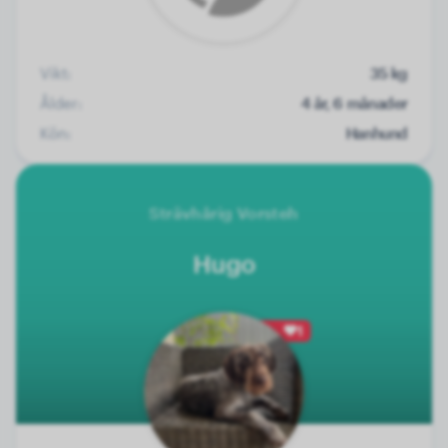
Vikt:
35 kg
Ålder:
4 år, 6 månader
Kön:
Hanhund
Strävhårig Vorsteh
Hugo
1