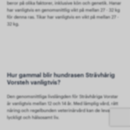
beror på olika faktorer, inklusive kön och genetik. Hanar
har vanligtvis en genomsnittlig vikt på mellan 27 - 32 kg
för denna ras. Tikar har vanligtvis en vikt på mellan 27 -
32 kg.
Hur gammal blir hundrasen Strävhårig
Vorsteh vanligtvis?
Den genomsnittliga livslängden för Strävhåriga Vorstar
är vanligtvis mellan 12 och 14 år. Med lämplig vård, rätt
näring och regelbunden veterinärvård kan de leva ett
lyckligt och hälsosamt liv.