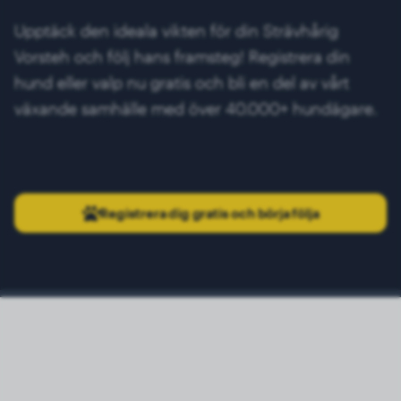
Upptäck den ideala vikten för din Strävhårig
Vorsteh och följ hans framsteg! Registrera din
hund eller valp nu gratis och bli en del av vårt
växande samhälle med över 40.000+ hundägare.
Registrera dig gratis och börja följa