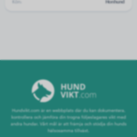
Kön:
Honhund
Hundvikt.com är en webbplats där du kan dokumentera,
kontrollera och jämföra din trogna följeslagares vikt med
andra hundar. Vårt mål är att främja och stödja din hunds
hälsosamma tillväxt.