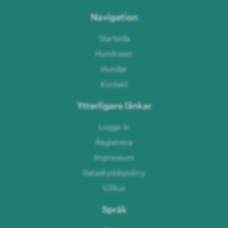
Navigation
Startsida
Hundraser
Hundar
Kontakt
Ytterligare länkar
Logga in
Registrera
Impressum
Dataskyddspolicy
Villkor
Språk