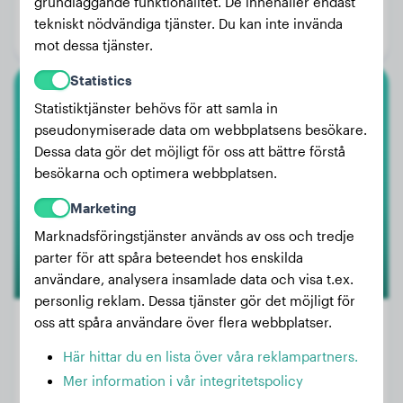
grundläggande funktionalitet. De innehåller endast
Ålder:
1 år, 2 månader
tekniskt nödvändiga tjänster. Du kan inte invända
Kön:
Honhund
mot dessa tjänster.
Statistics
Amerikansk Bully Xl
Statistiktjänster behövs för att samla in
pseudonymiserade data om webbplatsens besökare.
Stella
Dessa data gör det möjligt för oss att bättre förstå
besökarna och optimera webbplatsen.
Marketing
Marknadsföringstjänster används av oss och tredje
parter för att spåra beteendet hos enskilda
användare, analysera insamlade data och visa t.ex.
personlig reklam. Dessa tjänster gör det möjligt för
oss att spåra användare över flera webbplatser.
Här hittar du en lista över våra reklampartners.
Vikt:
Inga data
Mer information i vår integritetspolicy
Ålder:
2 år, 4 månader