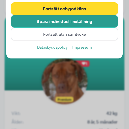
Kön:
Honhund
Fortsätt och godkänn
Spara individuell inställning
Rhodesian Ridgeback
Fortsätt utan samtycke
Nayo
Dataskyddspolicy
Impressum
1
Premium
Vikt:
42 kg
Ålder:
8 år, 5 månader