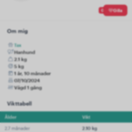
0
Gilla
Om mig
Tax
Hanhund
2.1 kg
5 kg
1 år, 10 månader
07/10/2024
Vägd 1 gång
Vikttabell
Ålder
Vikt
2.7 månader
2.10 kg