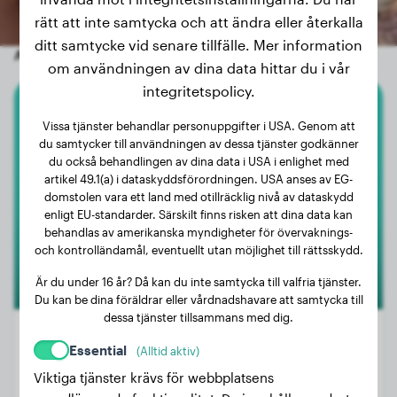
rätt att inte samtycka och att ändra eller återkalla
ditt samtycke vid senare tillfälle. Mer information
Andra slumpmässiga hundar
om användningen av dina data hittar du i vår
integritetspolicy.
Jack Russell Terrier
Vissa tjänster behandlar personuppgifter i USA. Genom att
du samtycker till användningen av dessa tjänster godkänner
Lola
du också behandlingen av dina data i USA i enlighet med
artikel 49.1(a) i dataskyddsförordningen. USA anses av EG-
domstolen vara ett land med otillräcklig nivå av dataskydd
enligt EU-standarder. Särskilt finns risken att dina data kan
1
behandlas av amerikanska myndigheter för övervaknings-
och kontrolländamål, eventuellt utan möjlighet till rättsskydd.
Är du under 16 år? Då kan du inte samtycka till valfria tjänster.
Du kan be dina föräldrar eller vårdnadshavare att samtycka till
dessa tjänster tillsammans med dig.
Essential
(Alltid aktiv)
Viktiga tjänster krävs för webbplatsens
Vikt:
5 kg