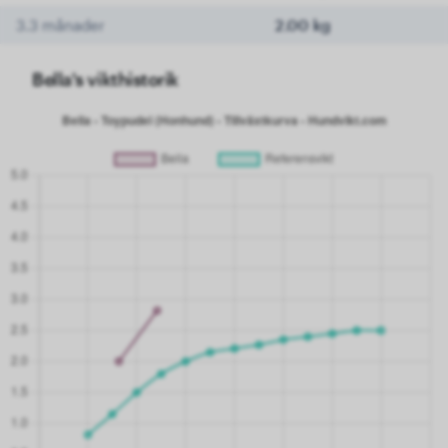
3.3 månader
2.00 kg
Bella's vikthistorik