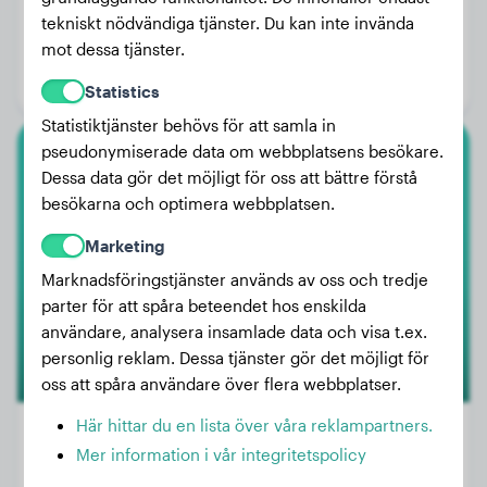
Vikt:
26 kg
tekniskt nödvändiga tjänster. Du kan inte invända
mot dessa tjänster.
Ålder:
4 år, 2 månader
Kön:
Hanhund
Statistics
Statistiktjänster behövs för att samla in
pseudonymiserade data om webbplatsens besökare.
Amerikansk Bully Xl
Dessa data gör det möjligt för oss att bättre förstå
besökarna och optimera webbplatsen.
Ulk
Marketing
Marknadsföringstjänster används av oss och tredje
3
parter för att spåra beteendet hos enskilda
användare, analysera insamlade data och visa t.ex.
personlig reklam. Dessa tjänster gör det möjligt för
oss att spåra användare över flera webbplatser.
Här hittar du en lista över våra reklampartners.
Mer information i vår integritetspolicy