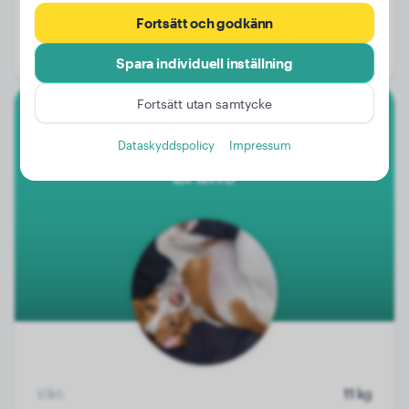
Vikt:
55 kg
Fortsätt och godkänn
Ålder:
2 år, 11 månader
Kön:
Hanhund
Spara individuell inställning
Fortsätt utan samtycke
Epagneul Breton
Dataskyddspolicy
Impressum
Bruno
Vikt:
11 kg