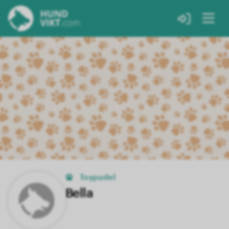
Toypudel
Bella