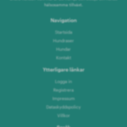
hälsosamma tillväxt.
Navigation
Startsida
Hundraser
Hundar
Kontakt
Ytterligare länkar
Logga in
Registrera
Impressum
Dataskyddspolicy
Villkor