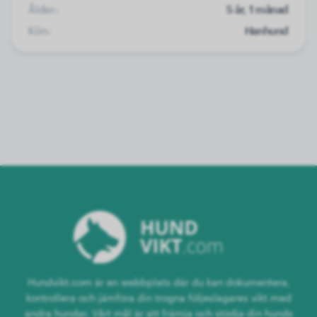
Ålder:
5 år, 1 månad
Kön:
Hanhund
Hundvikt.com är en webbplats där du kan dokumentera,
kontrollera och jämföra din trogna följeslagares vikt med
andra hundar. Vårt mål är att främja och stödja din hunds