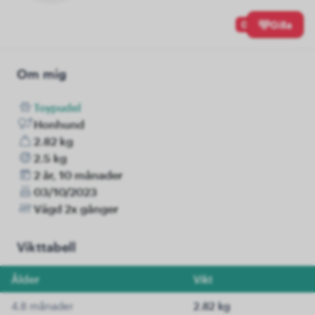
0
Gilla
Om mig
Toypudel
Honhund
2.82 kg
2.5 kg
2 år, 10 månader
03/10/2023
Vägd 2x gånger
Vikttabell
Ålder
Vikt
4.8 månader
2.82 kg