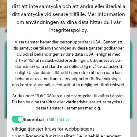
rätt att inte samtycka och att ändra eller återkalla
ditt samtycke vid senare tillfälle. Mer information
om användningen av dina data hittar du i vår
integritetspolicy.
Andra slumpmässiga hundar
Vissa tjänster behandlar personuppgifter i USA. Genom att
du samtycker till användningen av dessa tjänster godkänner
Australian Shepherd
du också behandlingen av dina data i USA i enlighet med
artikel 49.1(a) i dataskyddsförordningen. USA anses av EG-
domstolen vara ett land med otillräcklig nivå av dataskydd
Dries
enligt EU-standarder. Särskilt finns risken att dina data kan
behandlas av amerikanska myndigheter för övervaknings-
och kontrolländamål, eventuellt utan möjlighet till rättsskydd.
Är du under 16 år? Då kan du inte samtycka till valfria tjänster.
Du kan be dina föräldrar eller vårdnadshavare att samtycka till
dessa tjänster tillsammans med dig.
Essential
(Alltid aktiv)
Viktiga tjänster krävs för webbplatsens
grundläggande funktionalitet. De innehåller endast