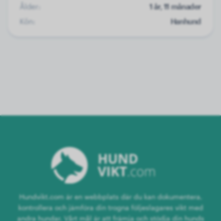
Ålder:
1 år, 11 månader
Kön:
Hanhund
Hundvikt.com är en webbplats där du kan dokumentera,
kontrollera och jämföra din trogna följeslagares vikt med
andra hundar. Vårt mål är att främja och stödja din hunds