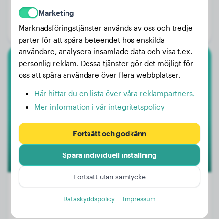
Vikt:
33 kg
Marketing
Ålder:
3 år, 1 månad
Marknadsföringstjänster används av oss och tredje
Kön:
Honhund
parter för att spåra beteendet hos enskilda
användare, analysera insamlade data och visa t.ex.
personlig reklam. Dessa tjänster gör det möjligt för
Australian Shepherd
oss att spåra användare över flera webbplatser.
Volt
Här hittar du en lista över våra reklampartners.
Mer information i vår integritetspolicy
Fortsätt och godkänn
Spara individuell inställning
Fortsätt utan samtycke
Dataskyddspolicy
Impressum
Vikt:
19 kg