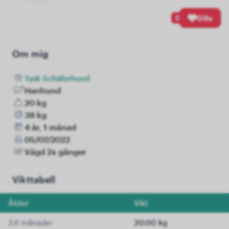
0
Gilla
Om mig
Tysk Schäferhund
Hanhund
20 kg
38 kg
4 år, 1 månad
05/07/2022
Vägd 2x gånger
Vikttabell
Ålder
Vikt
3.6 månader
20.00 kg