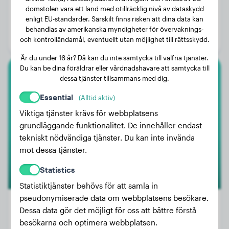
Vikt:
24 kg
domstolen vara ett land med otillräcklig nivå av dataskydd
enligt EU-standarder. Särskilt finns risken att dina data kan
Ålder:
3 år, 4 månader
behandlas av amerikanska myndigheter för övervaknings-
Kön:
Hanhund
och kontrolländamål, eventuellt utan möjlighet till rättsskydd.
Är du under 16 år? Då kan du inte samtycka till valfria tjänster.
Du kan be dina föräldrar eller vårdnadshavare att samtycka till
dessa tjänster tillsammans med dig.
Amerikansk Bully Xl
Essential
(Alltid aktiv)
Sally
Viktiga tjänster krävs för webbplatsens
grundläggande funktionalitet. De innehåller endast
tekniskt nödvändiga tjänster. Du kan inte invända
mot dessa tjänster.
Statistics
Statistiktjänster behövs för att samla in
pseudonymiserade data om webbplatsens besökare.
Dessa data gör det möjligt för oss att bättre förstå
besökarna och optimera webbplatsen.