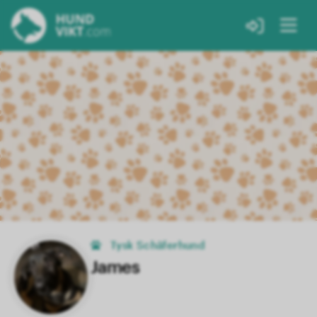
Tysk Schäferhund
James