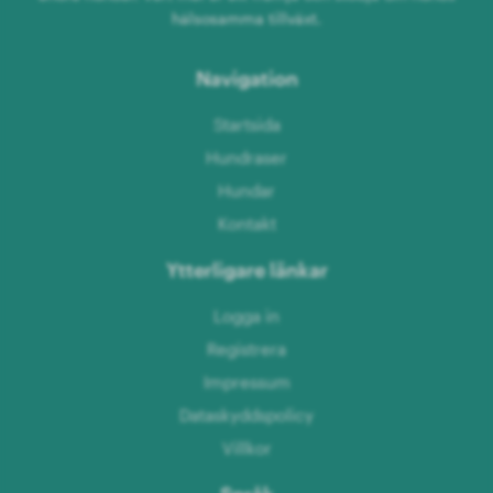
hälsosamma tillväxt.
Navigation
Startsida
Hundraser
Hundar
Kontakt
Ytterligare länkar
Logga in
Registrera
Impressum
Dataskyddspolicy
Villkor