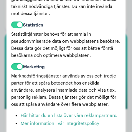
Vikt:
21 kg
tekniskt nödvändiga tjänster. Du kan inte invända
mot dessa tjänster.
Ålder:
2 år, 1 månad
Kön:
Hanhund
Statistics
Statistiktjänster behövs för att samla in
pseudonymiserade data om webbplatsens besökare.
Toypudel
Dessa data gör det möjligt för oss att bättre förstå
besökarna och optimera webbplatsen.
Teddy
Marketing
Marknadsföringstjänster används av oss och tredje
parter för att spåra beteendet hos enskilda
användare, analysera insamlade data och visa t.ex.
personlig reklam. Dessa tjänster gör det möjligt för
oss att spåra användare över flera webbplatser.
Här hittar du en lista över våra reklampartners.
Mer information i vår integritetspolicy