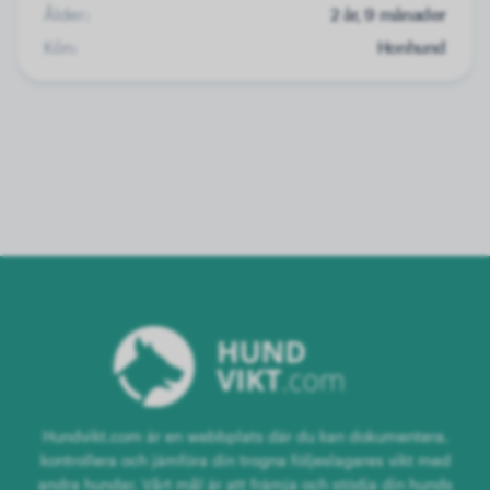
Ålder:
2 år, 9 månader
Kön:
Honhund
Hundvikt.com är en webbplats där du kan dokumentera,
kontrollera och jämföra din trogna följeslagares vikt med
andra hundar. Vårt mål är att främja och stödja din hunds