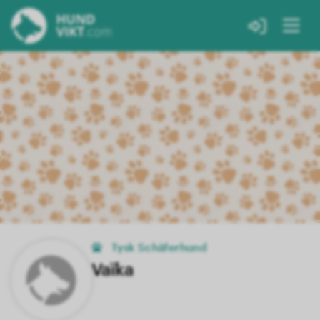
Tysk Schäferhund
Vaïka