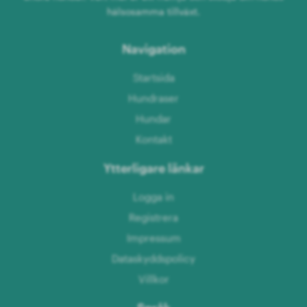
hälsosamma tillväxt.
Navigation
Startsida
Hundraser
Hundar
Kontakt
Ytterligare länkar
Logga in
Registrera
Impressum
Dataskyddspolicy
Villkor