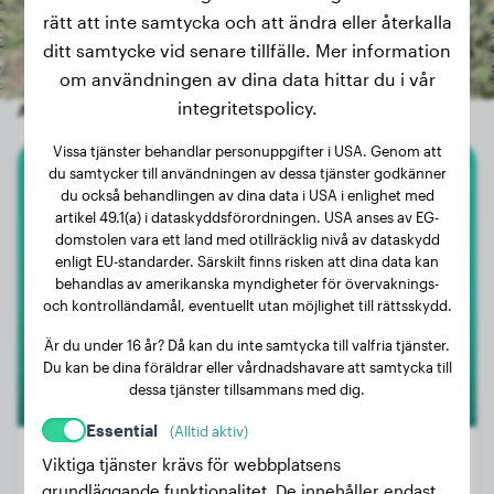
rätt att inte samtycka och att ändra eller återkalla
ditt samtycke vid senare tillfälle. Mer information
om användningen av dina data hittar du i vår
integritetspolicy.
Andra slumpmässiga hundar
Vissa tjänster behandlar personuppgifter i USA. Genom att
du samtycker till användningen av dessa tjänster godkänner
Malinois
du också behandlingen av dina data i USA i enlighet med
artikel 49.1(a) i dataskyddsförordningen. USA anses av EG-
domstolen vara ett land med otillräcklig nivå av dataskydd
V-Hoosgor
enligt EU-standarder. Särskilt finns risken att dina data kan
behandlas av amerikanska myndigheter för övervaknings-
och kontrolländamål, eventuellt utan möjlighet till rättsskydd.
Är du under 16 år? Då kan du inte samtycka till valfria tjänster.
Du kan be dina föräldrar eller vårdnadshavare att samtycka till
dessa tjänster tillsammans med dig.
Essential
(Alltid aktiv)
Viktiga tjänster krävs för webbplatsens
grundläggande funktionalitet. De innehåller endast