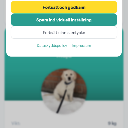
Vikt:
2 kg
Fortsätt och godkänn
Ålder:
1 år, 5 månader
Kön:
Honhund
Spara individuell inställning
Fortsätt utan samtycke
Golden Retriever
Dataskyddspolicy
Impressum
Maja
Vikt:
9 kg