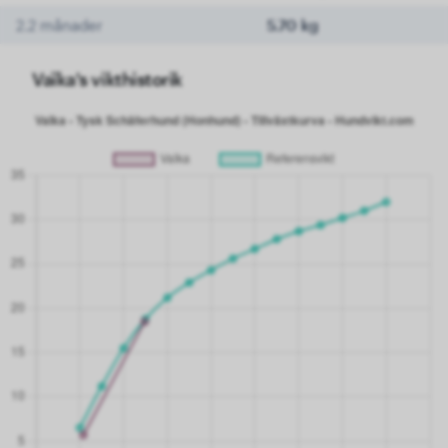
2.2 månader
5.70 kg
Vaïka's vikthistorik