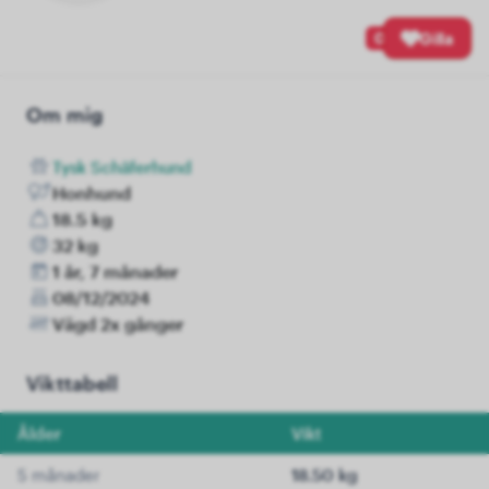
0
Gilla
Om mig
Tysk Schäferhund
Honhund
18.5 kg
32 kg
1 år, 7 månader
08/12/2024
Vägd 2x gånger
Vikttabell
Ålder
Vikt
5 månader
18.50 kg