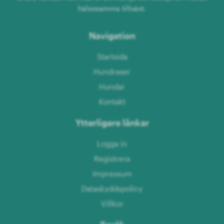
hälsosamma tillväxt.
Navigation
Startsida
Hundraser
Hundar
Kontakt
Ytterligare länkar
Logga in
Registrera
Impressum
Dataskyddspolicy
Villkor