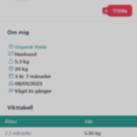
0
Gilla
Om mig
Ungersk Vizsla
Hanhund
5.3 kg
20 kg
3 år, 7 månader
08/01/2023
Vägd 2x gånger
Vikttabell
Ålder
Vikt
2.3 månader
5.30 kg