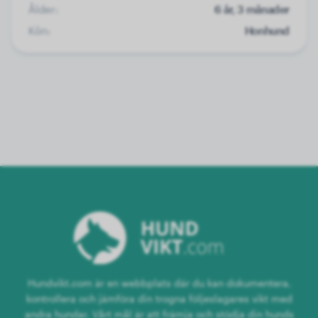
Ålder:
6 år, 3 månader
Kön:
Honhund
Hundvikt.com är en webbplats där du kan dokumentera,
kontrollera och jämföra din trogna följeslagares vikt med
andra hundar. Vårt mål är att främja och stödja din hunds