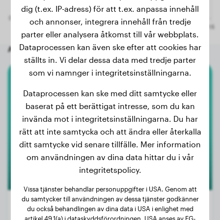
dig (t.ex. IP-adress) för att t.ex. anpassa innehåll
och annonser, integrera innehåll från tredje
parter eller analysera åtkomst till vår webbplats.
Dataprocessen kan även ske efter att cookies har
Andra slumpmässiga hundar
ställts in. Vi delar dessa data med tredje parter
som vi namnger i integritetsinställningarna.
Newfoundlandshunden
Dataprocessen kan ske med ditt samtycke eller
baserat på ett berättigat intresse, som du kan
Wiloo
invända mot i integritetsinställningarna. Du har
rätt att inte samtycka och att ändra eller återkalla
ditt samtycke vid senare tillfälle. Mer information
om användningen av dina data hittar du i vår
integritetspolicy.
Vissa tjänster behandlar personuppgifter i USA. Genom att
du samtycker till användningen av dessa tjänster godkänner
du också behandlingen av dina data i USA i enlighet med
artikel 49.1(a) i dataskyddsförordningen. USA anses av EG-