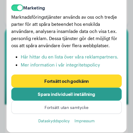
Vikt:
8 kg
Marketing
Ålder:
3 år, 3 månader
Marknadsföringstjänster används av oss och tredje
Kön:
Hanhund
parter för att spåra beteendet hos enskilda
användare, analysera insamlade data och visa t.ex.
personlig reklam. Dessa tjänster gör det möjligt för
Basenji
oss att spåra användare över flera webbplatser.
Bandama
Här hittar du en lista över våra reklampartners.
Mer information i vår integritetspolicy
Fortsätt och godkänn
Spara individuell inställning
Fortsätt utan samtycke
Dataskyddspolicy
Impressum
Vikt:
12 kg