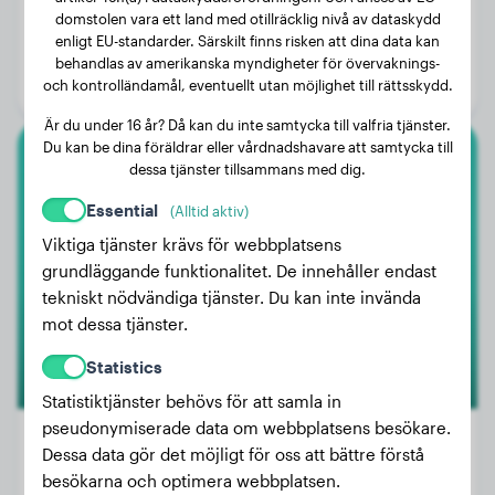
Vikt:
53 kg
domstolen vara ett land med otillräcklig nivå av dataskydd
enligt EU-standarder. Särskilt finns risken att dina data kan
Ålder:
1 år, 9 månader
behandlas av amerikanska myndigheter för övervaknings-
Kön:
Hanhund
och kontrolländamål, eventuellt utan möjlighet till rättsskydd.
Är du under 16 år? Då kan du inte samtycka till valfria tjänster.
Du kan be dina föräldrar eller vårdnadshavare att samtycka till
dessa tjänster tillsammans med dig.
Beagle
Essential
(Alltid aktiv)
Cooper
Viktiga tjänster krävs för webbplatsens
grundläggande funktionalitet. De innehåller endast
tekniskt nödvändiga tjänster. Du kan inte invända
mot dessa tjänster.
Statistics
Statistiktjänster behövs för att samla in
pseudonymiserade data om webbplatsens besökare.
Dessa data gör det möjligt för oss att bättre förstå
besökarna och optimera webbplatsen.