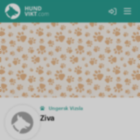
Ungersk Vizsla
Ziva