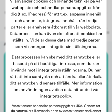
Vi använder cookies och liknande tekniker på vår
webbplats och behandlar personuppgifter från
dig (t.ex. IP-adress) för att t.ex. anpassa innehåll
och annonser, integrera innehåll från tredje
parter eller analysera åtkomst till vår webbplats.
Dataprocessen kan även ske efter att cookies har
ställts in. Vi delar dessa data med tredje parter
Andra slumpmässiga hundar
som vi namnger i integritetsinställningarna.
Dataprocessen kan ske med ditt samtycke eller
Pomeranian
baserat på ett berättigat intresse, som du kan
invända mot i integritetsinställningarna. Du har
Dgi-Dgi
rätt att inte samtycka och att ändra eller återkalla
ditt samtycke vid senare tillfälle. Mer information
om användningen av dina data hittar du i vår
integritetspolicy.
Vissa tjänster behandlar personuppgifter i USA. Genom att
du samtycker till användningen av dessa tjänster godkänner