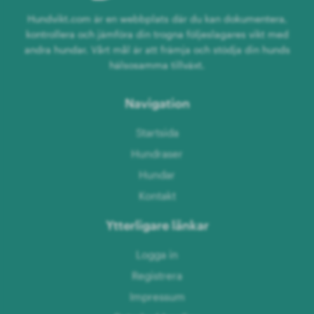
Hundvikt.com är en webbplats där du kan dokumentera,
kontrollera och jämföra din trogna följeslagares vikt med
andra hundar. Vårt mål är att främja och stödja din hunds
hälsosamma tillväxt.
Navigation
Startsida
Hundraser
Hundar
Kontakt
Ytterligare länkar
Logga in
Registrera
Impressum