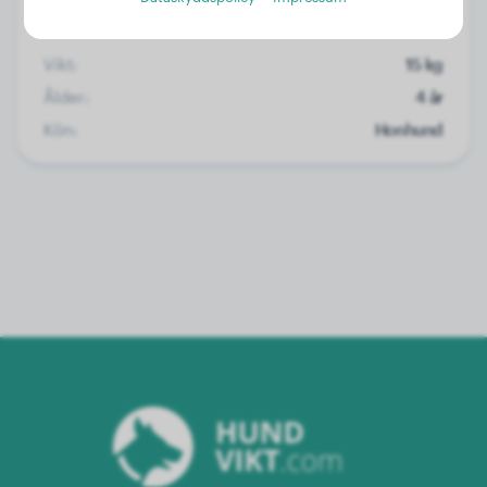
Vikt:
15 kg
Ålder:
4 år
Kön:
Honhund