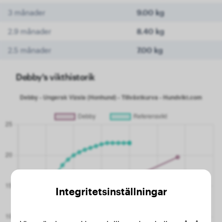
3 månader
9.00 kg
2.9 månader
8.40 kg
2.5 månader
7.00 kg
Debby's vikthistorik
Integritetsinställningar