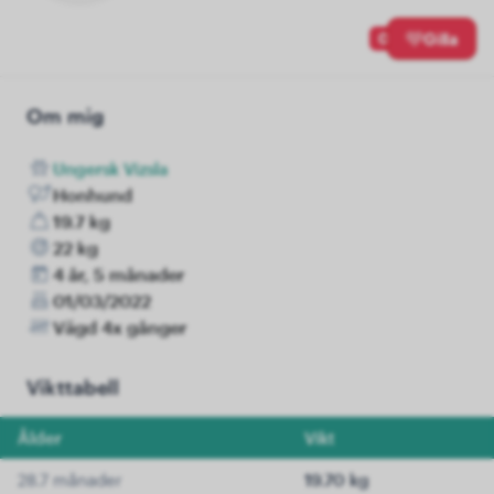
0
Gilla
Om mig
Ungersk Vizsla
Honhund
19.7 kg
22 kg
4 år, 5 månader
01/03/2022
Vägd 4x gånger
Vikttabell
Ålder
Vikt
28.7 månader
19.70 kg