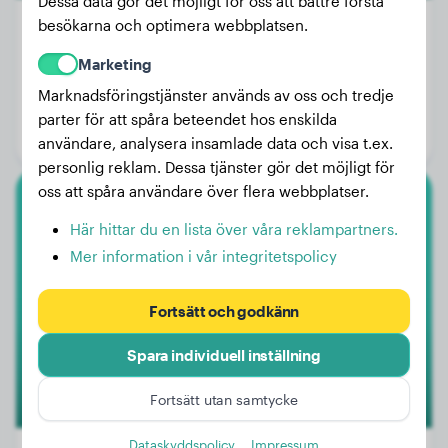
Dessa data gör det möjligt för oss att bättre förstå
besökarna och optimera webbplatsen.
Marketing
Vikt:
27 kg
Marknadsföringstjänster används av oss och tredje
Ålder:
3 år, 10 månader
parter för att spåra beteendet hos enskilda
Kön:
Honhund
användare, analysera insamlade data och visa t.ex.
personlig reklam. Dessa tjänster gör det möjligt för
oss att spåra användare över flera webbplatser.
Berner Sennenhund
Här hittar du en lista över våra reklampartners.
Mer information i vår integritetspolicy
Anouk
Fortsätt och godkänn
Spara individuell inställning
Fortsätt utan samtycke
Dataskyddspolicy
Impressum