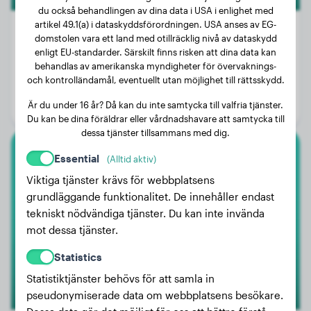
du också behandlingen av dina data i USA i enlighet med
artikel 49.1(a) i dataskyddsförordningen. USA anses av EG-
domstolen vara ett land med otillräcklig nivå av dataskydd
enligt EU-standarder. Särskilt finns risken att dina data kan
Vikt:
1 kg
behandlas av amerikanska myndigheter för övervaknings-
och kontrolländamål, eventuellt utan möjlighet till rättsskydd.
Ålder:
1 år, 7 månader
Är du under 16 år? Då kan du inte samtycka till valfria tjänster.
Kön:
Honhund
Du kan be dina föräldrar eller vårdnadshavare att samtycka till
dessa tjänster tillsammans med dig.
Essential
(Alltid aktiv)
Rhodesian Ridgeback
Viktiga tjänster krävs för webbplatsens
Jacky
grundläggande funktionalitet. De innehåller endast
tekniskt nödvändiga tjänster. Du kan inte invända
mot dessa tjänster.
Statistics
Statistiktjänster behövs för att samla in
pseudonymiserade data om webbplatsens besökare.