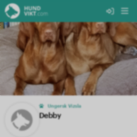
Ungersk Vizsla
Debby