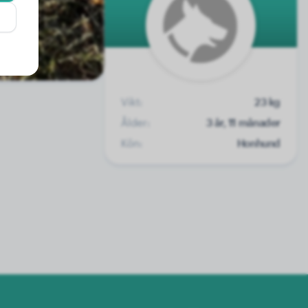
Vikt:
23 kg
Ålder:
3 år, 11 månader
Kön:
Honhund