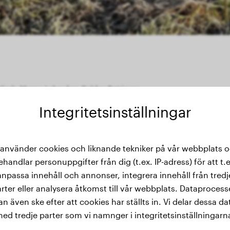
 Vizsla Mama: Labrador+ Golden Retriever
Integritetsinställningar
 använder cookies och liknande tekniker på vår webbplats 
thistorik
ehandlar personuppgifter från dig (t.ex. IP-adress) för att t.e
anpassa innehåll och annonser, integrera innehåll från tredj
rter eller analysera åtkomst till vår webbplats. Dataproces
an även ske efter att cookies har ställts in. Vi delar dessa da
ed tredje parter som vi namnger i integritetsinställningarn