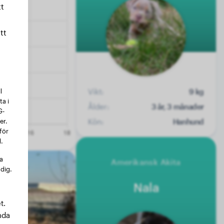
t
tt
l
Vikt:
9 kg
a i
Ålder:
3 år, 3 månader
G-
er.
Kön:
Hanhund
för
.
na
Amerikansk Akita
 dig.
Nala
t.
nda