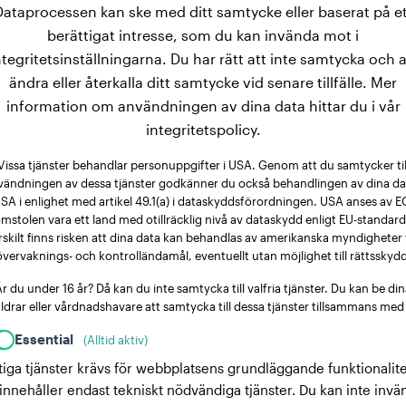
Dataprocessen kan ske med ditt samtycke eller baserat på et
berättigat intresse, som du kan invända mot i
ntegritetsinställningarna. Du har rätt att inte samtycka och a
ändra eller återkalla ditt samtycke vid senare tillfälle. Mer
information om användningen av dina data hittar du i vår
integritetspolicy.
Vissa tjänster behandlar personuppgifter i USA. Genom att du samtycker til
vändningen av dessa tjänster godkänner du också behandlingen av dina dat
SA i enlighet med artikel 49.1(a) i dataskyddsförordningen. USA anses av E
mstolen vara ett land med otillräcklig nivå av dataskydd enligt EU-standard
rskilt finns risken att dina data kan behandlas av amerikanska myndigheter 
övervaknings- och kontrolländamål, eventuellt utan möjlighet till rättsskydd
r du under 16 år? Då kan du inte samtycka till valfria tjänster. Du kan be di
ldrar eller vårdnadshavare att samtycka till dessa tjänster tillsammans med
Essential
(Alltid aktiv)
tiga tjänster krävs för webbplatsens grundläggande funktionalite
innehåller endast tekniskt nödvändiga tjänster. Du kan inte invä