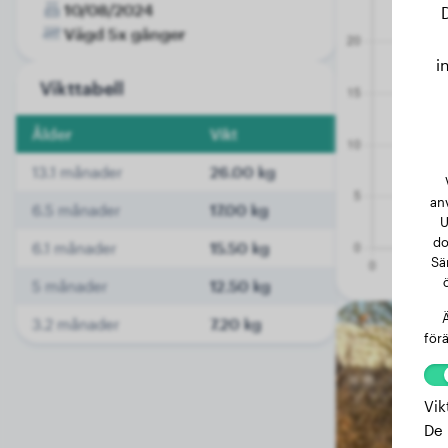
10/08/2024
Vägd 5x gånger
i
Vikttabell
Ålder
Vikt
13.1 månader
26.00 kg
an
6.5 månader
17.00 kg
U
do
6.1 månader
15.50 kg
Sä
5 månader
12.50 kg
Ä
3.2 månader
7.20 kg
förä
Vik
De 