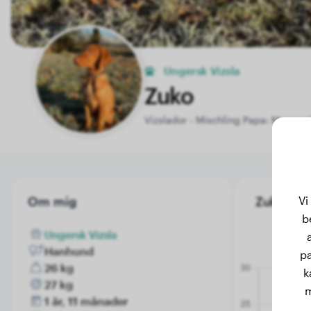
Ungersk Vizsla
Zuko
Vizslador - Mischling Papa: Magyar
Vi
Om mig
Zuko's vik
b
Ungersk Vizsla
Hanhund
pa
26 kg
k
27 kg
m
1 år, 11 månader