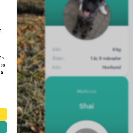
e
Vikt:
8 kg
åra
Ålder:
1 år, 9 månader
isa
Kön:
Honhund
ra
Malinois
Shai