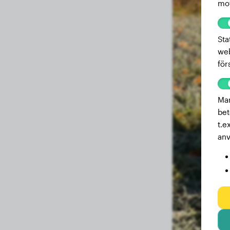
mot
Sta
web
för
Mar
bet
t.e
anv