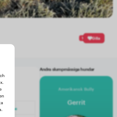
1
Gilla
Andra slumpmässiga hundar
och
x.
e
Amerikansk Bully
sen
Gerrit
ta
a.