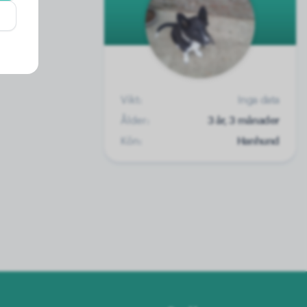
Vikt:
Inga data
Ålder:
3 år, 3 månader
Kön:
Hanhund