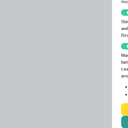
mot
3.4 månader
13.00 kg
3 månader
11.70 kg
Sta
web
2.5 månader
9.70 kg
för
Mar
bet
t.e
anv