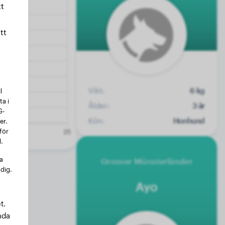
t
tt
Vikt:
6 kg
l
a i
Ålder:
3 år
G-
Kön:
Honhund
er.
för
.
na
Grosser Münsterländer
 dig.
Ayo
t.
nda