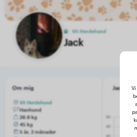
Vit Herdehund
Jack
Om mig
Jack's vik
Vi
b
Vit Herdehund
Hanhund
pa
28.8 kg
k
45 kg
m
5 år, 2 månader