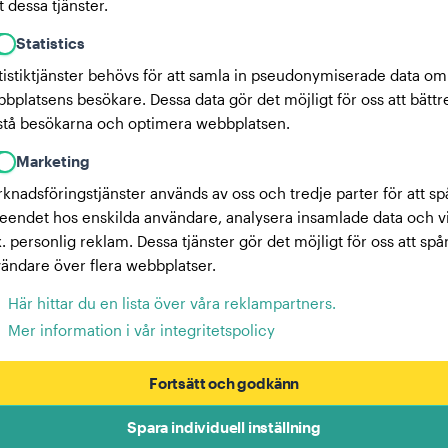
 dessa tjänster.
Statistics
tistiktjänster behövs för att samla in pseudonymiserade data om
bplatsens besökare. Dessa data gör det möjligt för oss att bättr
stå besökarna och optimera webbplatsen.
Marketing
knadsföringstjänster används av oss och tredje parter för att sp
eendet hos enskilda användare, analysera insamlade data och v
x. personlig reklam. Dessa tjänster gör det möjligt för oss att spå
ändare över flera webbplatser.
Här hittar du en lista över våra reklampartners.
Mer information i vår integritetspolicy
Fortsätt och godkänn
Spara individuell inställning