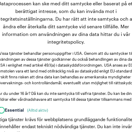
Dataprocessen kan ske med ditt samtycke eller baserat på et
berättigat intresse, som du kan invända mot i
ntegritetsinställningarna. Du har rätt att inte samtycka och a
ändra eller återkalla ditt samtycke vid senare tillfälle. Mer
information om användningen av dina data hittar du i vår
integritetspolicy.
Vissa tjänster behandlar personuppgifter i USA. Genom att du samtycker til
vändningen av dessa tjänster godkänner du också behandlingen av dina dat
SA i enlighet med artikel 49.1(a) i dataskyddsförordningen. USA anses av E
mstolen vara ett land med otillräcklig nivå av dataskydd enligt EU-standard
rskilt finns risken att dina data kan behandlas av amerikanska myndigheter 
övervaknings- och kontrolländamål, eventuellt utan möjlighet till rättsskydd
r du under 16 år? Då kan du inte samtycka till valfria tjänster. Du kan be di
ldrar eller vårdnadshavare att samtycka till dessa tjänster tillsammans med
Essential
(Alltid aktiv)
tiga tjänster krävs för webbplatsens grundläggande funktionalite
innehåller endast tekniskt nödvändiga tjänster. Du kan inte invä