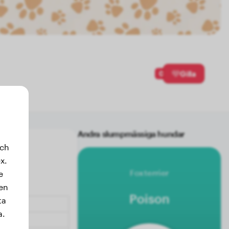
0
Gilla
Andra slumpmässiga hundar
och
x.
Foxterrier
e
sen
Poison
ta
a.