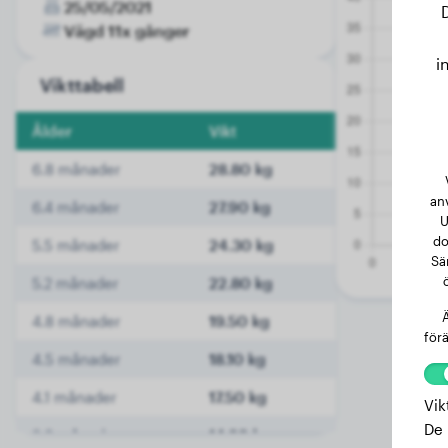
25/05/2021
Vägd 11x gånger
i
Vikttabell
Ålder
Vikt
6.8 månader
28.80 kg
an
6.4 månader
27.90 kg
U
do
5.5 månader
24.30 kg
Sä
5.2 månader
22.80 kg
Ä
4.8 månader
19.50 kg
förä
4.5 månader
18.10 kg
4.1 månader
17.50 kg
Vik
De 
3.6 månader
14.20 kg