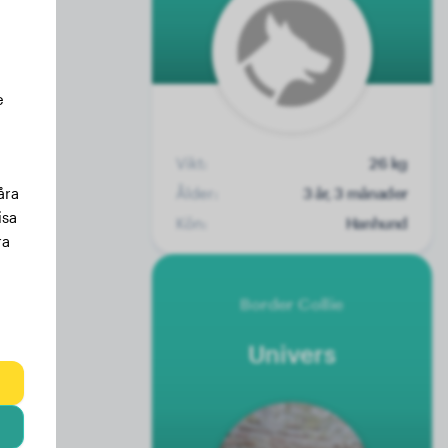
e
Vikt:
26 kg
Ålder:
3 år, 3 månader
åra
isa
Kön:
Hanhund
ra
Border Collie
Univers