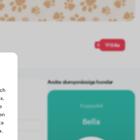
0
Gilla
Andra slumpmässiga hundar
och
x.
Toypudel
e
sen
Bella
ta
a.