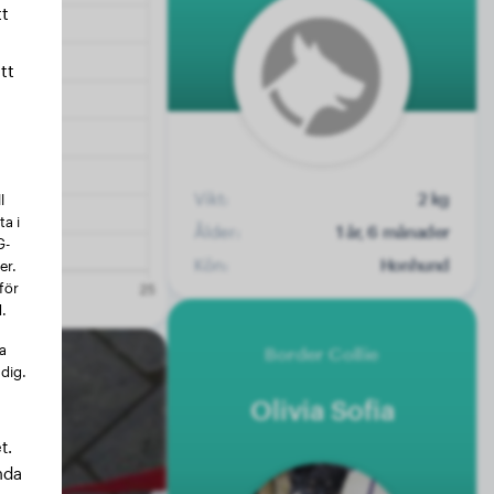
t
tt
Vikt:
2 kg
l
a i
Ålder:
1 år, 6 månader
G-
Kön:
Honhund
er.
för
.
na
Border Collie
 dig.
Olivia Sofia
t.
nda