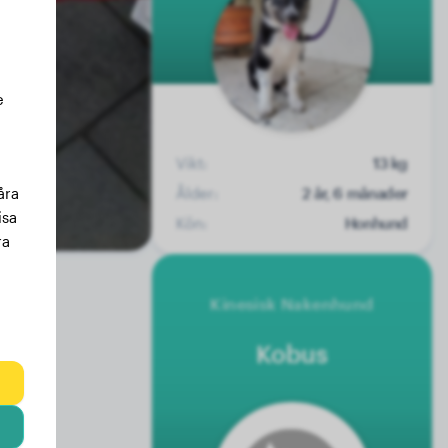
e
Vikt:
13 kg
Ålder:
2 år, 6 månader
åra
isa
Kön:
Honhund
ra
Kinesisk Nakenhund
Kobus