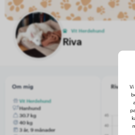
Vit Herdehund
Riva
Om mig
Riva's vik
Vi
b
Vit Herdehund
Hanhund
pa
30.7 kg
k
40 kg
m
3 år, 9 månader