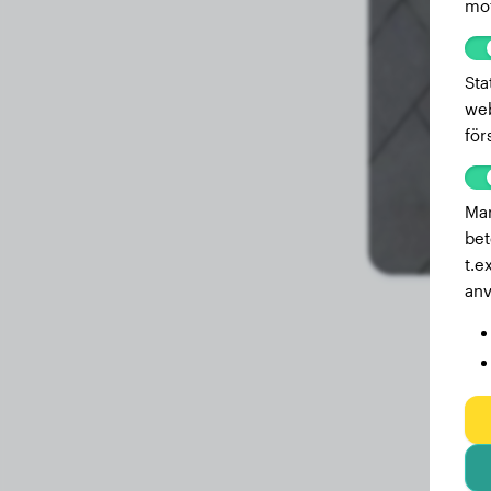
mot
2.6 månader
9.80 kg
Sta
web
för
Mar
bet
t.e
anv