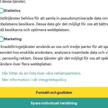
 dessa tjänster.
Statistics
tistiktjänster behövs för att samla in pseudonymiserade data om
bplatsens besökare. Dessa data gör det möjligt för oss att bättr
stå besökarna och optimera webbplatsen.
Marketing
knadsföringstjänster används av oss och tredje parter för att sp
eendet hos enskilda användare, analysera insamlade data och v
x. personlig reklam. Dessa tjänster gör det möjligt för oss att spå
ändare över flera webbplatser.
Här hittar du en lista över våra reklampartners.
Mer information i vår integritetspolicy
Fortsätt och godkänn
Spara individuell inställning