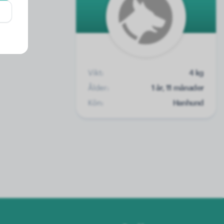
Vikt:
4 kg
Ålder:
1 år, 11 månader
Kön:
Hanhund