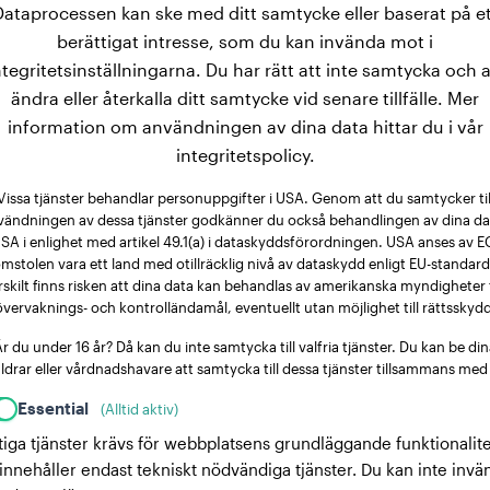
Dataprocessen kan ske med ditt samtycke eller baserat på et
berättigat intresse, som du kan invända mot i
ntegritetsinställningarna. Du har rätt att inte samtycka och a
ändra eller återkalla ditt samtycke vid senare tillfälle. Mer
information om användningen av dina data hittar du i vår
integritetspolicy.
Vissa tjänster behandlar personuppgifter i USA. Genom att du samtycker til
vändningen av dessa tjänster godkänner du också behandlingen av dina dat
SA i enlighet med artikel 49.1(a) i dataskyddsförordningen. USA anses av E
mstolen vara ett land med otillräcklig nivå av dataskydd enligt EU-standard
rskilt finns risken att dina data kan behandlas av amerikanska myndigheter 
övervaknings- och kontrolländamål, eventuellt utan möjlighet till rättsskydd
r du under 16 år? Då kan du inte samtycka till valfria tjänster. Du kan be di
ldrar eller vårdnadshavare att samtycka till dessa tjänster tillsammans med
Essential
(Alltid aktiv)
tiga tjänster krävs för webbplatsens grundläggande funktionalite
innehåller endast tekniskt nödvändiga tjänster. Du kan inte invä