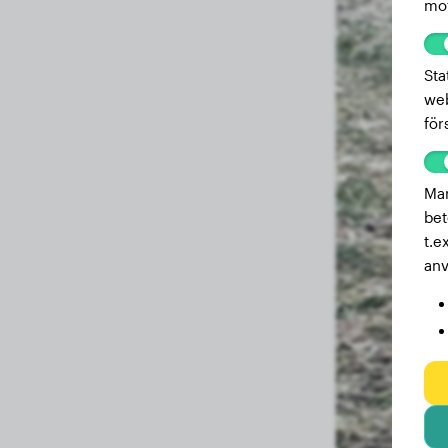
mot
Sta
web
för
Mar
bet
t.e
anv