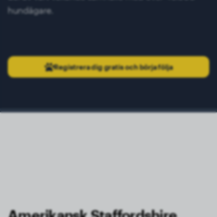
hundägare.
Registrera dig gratis och börja följa
Amerikansk Staffordshire