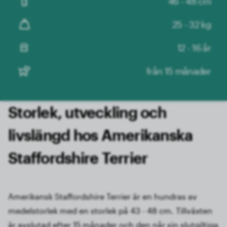
46 - 48 cm
25 - 32 kg
12 - 16 år
från 15 månader
Storlek, utveckling och
livslängd hos Amerikanska
Staffordshire Terrier
Amerikansk Staffordshire Terrier är en hundras av
medelstorlek med en storlek på 43 - 48 cm. Tillväxten
är avslutad efter 15 månader och den når sin slutgiltiga