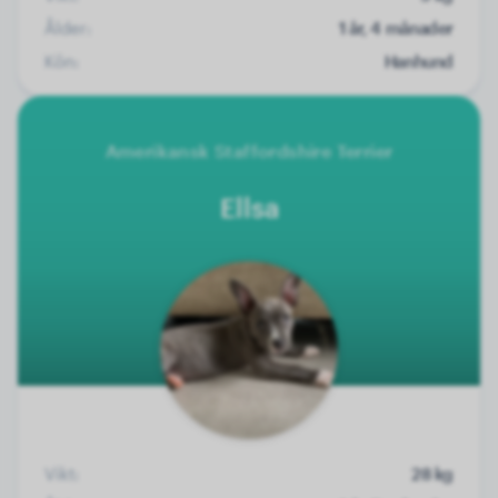
Ålder:
1 år, 4 månader
Kön:
Hanhund
Amerikansk Staffordshire Terrier
Ellsa
Vikt:
28 kg