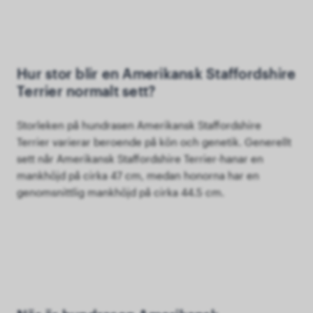
Hur stor blir en Amerikansk Staffordshire
Terrier normalt sett?
Storleken på hundrasen Amerikansk Staffordshire
Terrier varierar beroende på kön och genetik. Generellt
sett når Amerikansk Staffordshire Terrier-hanar en
mankhöjd på cirka 47 cm, medan honorna har en
genomsnittlig mankhöjd på cirka 44.5 cm.