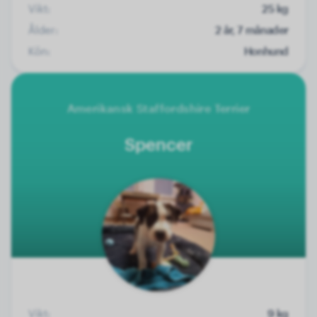
Vikt:
25 kg
Ålder:
2 år, 7 månader
Kön:
Honhund
Amerikansk Staffordshire Terrier
Spencer
Vikt:
9 kg