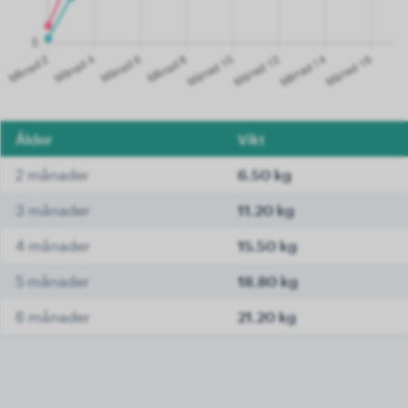
Ålder
Vikt
2 månader
6.50 kg
3 månader
11.20 kg
4 månader
15.50 kg
5 månader
18.80 kg
6 månader
21.20 kg
7 månader
22.90 kg
8 månader
24.30 kg