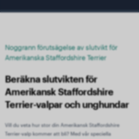
Noggrann förutsägelse av slutvikt för
Amerikanska Staffordshire Terrier
Beräkna slutvikten för
Amerikansk Staffordshire
Terrier-valpar och unghundar
Vill du veta hur stor din Amerikansk Staffordshire
Terrier-valp kommer att bli? Med vår speciella