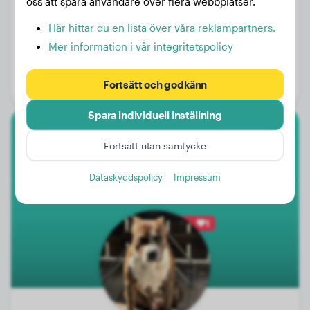
oss att spåra användare över flera webbplatser.
Här hittar du en lista över våra reklampartners.
Vikt:
38 kg
Mer information i vår integritetspolicy
Ålder:
4 år, 2 månader
Fortsätt och godkänn
Kön:
Hanhund
Spara individuell inställning
Amerikansk Staffordshire Terrier
Fortsätt utan samtycke
Scooper
Dataskyddspolicy
Impressum
1