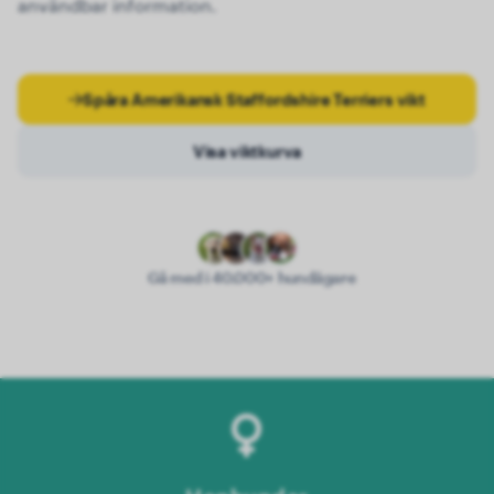
användbar information.
Spåra Amerikansk Staffordshire Terriers vikt
Visa viktkurva
Gå med i 40.000+ hundägare