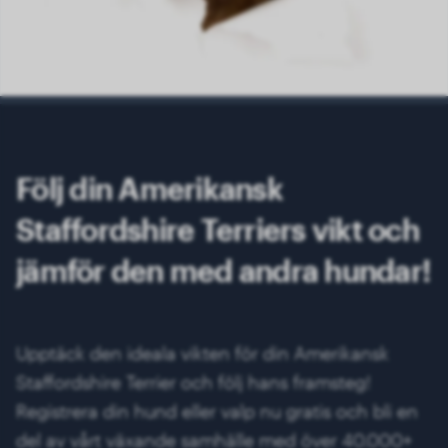
Följ din Amerikansk
Staffordshire Terriers vikt och
jämför den med andra hundar!
Upptäck den ideala vikten för din Amerikansk
Staffordshire Terrier och följ hans framsteg!
Registrera din hund eller valp nu gratis och bli en
del av vårt växande samhälle med över 40.000+