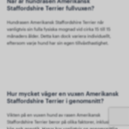
När är hundrasen Amerikansk
Staffordshire Terrier fullvuxen?
Hundrasen Amerikansk Staffordshire Terrier når
vanligtvis sin fulla fysiska mognad vid cirka 15 till 15
månaders ålder. Detta kan dock variera individuellt,
eftersom varje hund har sin egen tillväxthastighet.
Hur mycket väger en vuxen Amerikansk
Staffordshire Terrier i genomsnitt?
Vikten på en vuxen hund av rasen Amerikansk
Staffordshire Terrier beror på olika faktorer, inklusive
kön och genetik. Hanar har vanligtvis en genomsnittlig