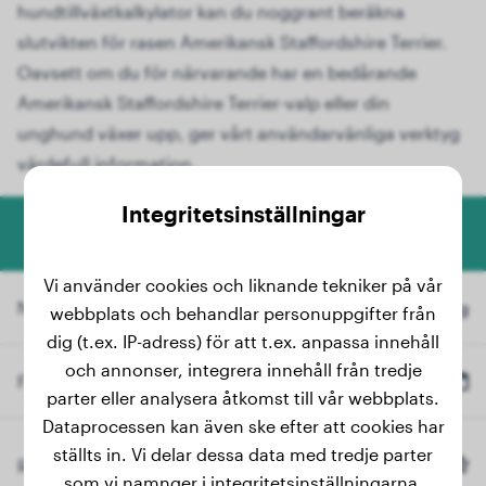
hundtillväxtkalkylator kan du noggrant beräkna
slutvikten för rasen Amerikansk Staffordshire Terrier.
Oavsett om du för närvarande har en bedårande
Amerikansk Staffordshire Terrier-valp eller din
unghund växer upp, ger vårt användarvänliga verktyg
värdefull information.
Integritetsinställningar
Hundviktberäknare
Vi använder cookies och liknande tekniker på vår
Nuvarande vikt
kg
webbplats och behandlar personuppgifter från
dig (t.ex. IP-adress) för att t.ex. anpassa innehåll
och annonser, integrera innehåll från tredje
Födelsedatum
parter eller analysera åtkomst till vår webbplats.
Dataprocessen kan även ske efter att cookies har
ställts in. Vi delar dessa data med tredje parter
Amerikansk Staffordshire 
Ras
(Valfritt)
Terrier
som vi namnger i integritetsinställningarna.