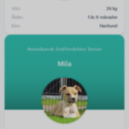
Vikt:
26 kg
Ålder:
1 år, 6 månader
Kön:
Hanhund
Amerikansk Staffordshire Terrier
Mila