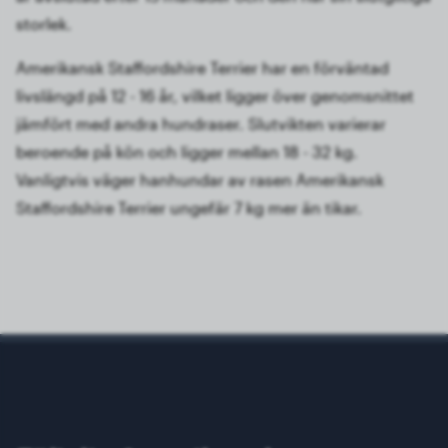
storlek.
Amerikansk Staffordshire Terrier har en förväntad
livslängd på 12 - 16 år, vilket ligger över genomsnittet
jämfört med andra hundraser. Slutvikten varierar
beroende på kön och ligger mellan 18 - 32 kg.
Vanligtvis väger hanhundar av rasen Amerikansk
Staffordshire Terrier ungefär 7 kg mer än tikar.