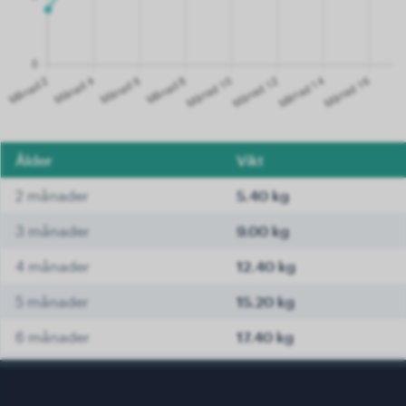
Ålder
Vikt
2 månader
5.40 kg
3 månader
9.00 kg
4 månader
12.40 kg
5 månader
15.20 kg
6 månader
17.40 kg
7 månader
19.00 kg