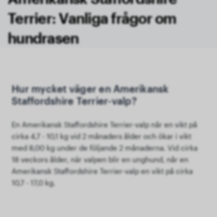
Terrier: Vanliga frågor om
hundrasen
Hur mycket väger en Amerikansk
Staffordshire Terrier-valp?
En Amerikansk Staffordshire Terrier-valp når en vikt på
cirka 4,7 - 10,1 kg vid 2 månaders ålder och ökar i vikt
med 8,00 kg under de följande 2 månaderna. Vid cirka
18 veckors ålder, när valpen blir en unghund, når en
Amerikansk Staffordshire Terrier-valp en vikt på cirka
10,7 - 17,0 kg.