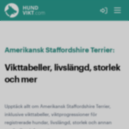
Amerikansk Staffordshire Terrier:
Vikttabeller, livslängd, storlek
och mer
Upptäck allt om Amerikansk Staffordshire Terrier,
inklusive vikttabeller, viktprogressioner för
registrerade hundar, livslängd, storlek och annan