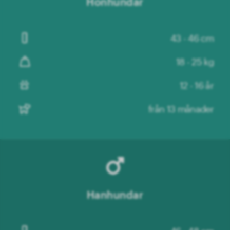
Honhundar
43 - 46 cm
18 - 25 kg
12 - 16 år
från 13 månader
Hanhundar