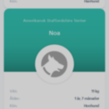
Kön:
Hanhund
Amerikansk Staffordshire Terrier
Noa
Vikt:
11 kg
Ålder:
1 år, 7 månader
Kön:
Honhund