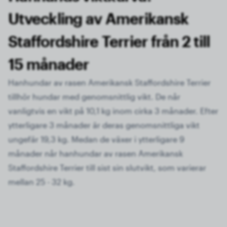
Utveckling av Amerikansk
Staffordshire Terrier från 2 till
15 månader
Hanhundar av rasen Amerikansk Staffordshire Terrier
tillhör hundar med genomsnittlig vikt. De når
vanligtvis en vikt på 10,1 kg inom cirka 3 månader. Efter
ytterligare 3 månader är deras genomsnittliga vikt
ungefär 19,3 kg. Medan de växer i ytterligare 9
månader når hanhundar av rasen Amerikansk
Staffordshire Terrier till sist sin slutvikt, som varierar
mellan 25 - 32 kg.