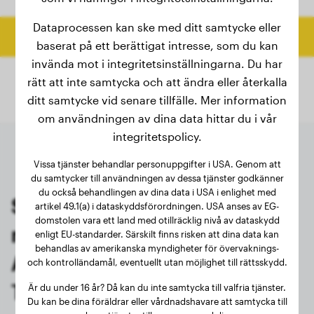
Dataprocessen kan ske med ditt samtycke eller
Beräkna slutvikt
baserat på ett berättigat intresse, som du kan
invända mot i integritetsinställningarna. Du har
rätt att inte samtycka och att ändra eller återkalla
ditt samtycke vid senare tillfälle. Mer information
om användningen av dina data hittar du i vår
integritetspolicy.
Vissa tjänster behandlar personuppgifter i USA. Genom att
du samtycker till användningen av dessa tjänster godkänner
du också behandlingen av dina data i USA i enlighet med
Senaste vägningarna av
artikel 49.1(a) i dataskyddsförordningen. USA anses av EG-
domstolen vara ett land med otillräcklig nivå av dataskydd
registrerade ägare av
enligt EU-standarder. Särskilt finns risken att dina data kan
behandlas av amerikanska myndigheter för övervaknings-
Amerikansk Staffordshire
och kontrolländamål, eventuellt utan möjlighet till rättsskydd.
Terrier
Är du under 16 år? Då kan du inte samtycka till valfria tjänster.
Du kan be dina föräldrar eller vårdnadshavare att samtycka till