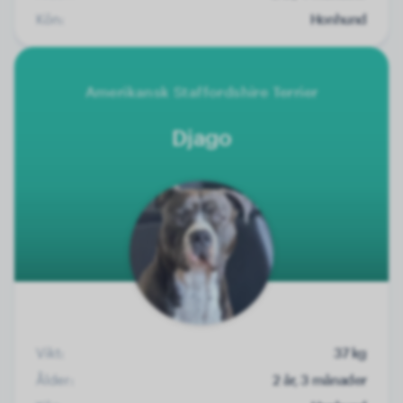
Kön:
Honhund
Amerikansk Staffordshire Terrier
Djago
Vikt:
37 kg
Ålder:
2 år, 3 månader