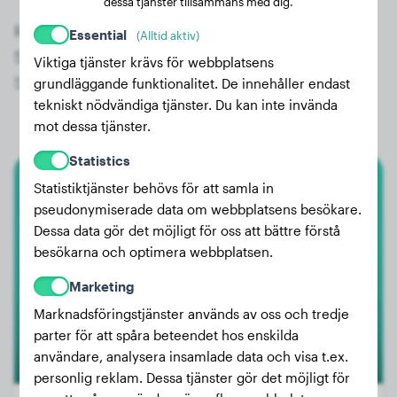
dessa tjänster tillsammans med dig.
Registrera dig nu gratis och få tillgång till alla
Essential
(Alltid aktiv)
523 registrerade hundar av rasen Amerikansk
Viktiga tjänster krävs för webbplatsens
Staffordshire Terrier!
grundläggande funktionalitet. De innehåller endast
tekniskt nödvändiga tjänster. Du kan inte invända
mot dessa tjänster.
Statistics
Statistiktjänster behövs för att samla in
Amerikansk Staffordshire Terrier
pseudonymiserade data om webbplatsens besökare.
Dessa data gör det möjligt för oss att bättre förstå
Jack
besökarna och optimera webbplatsen.
Marketing
Marknadsföringstjänster används av oss och tredje
parter för att spåra beteendet hos enskilda
användare, analysera insamlade data och visa t.ex.
personlig reklam. Dessa tjänster gör det möjligt för