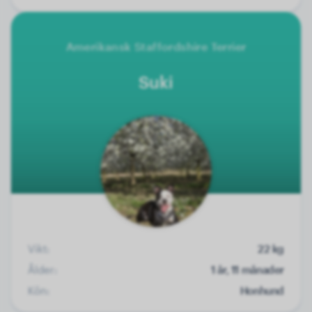
Amerikansk Staffordshire Terrier
Suki
Vikt:
22 kg
Ålder:
1 år, 11 månader
Kön:
Honhund