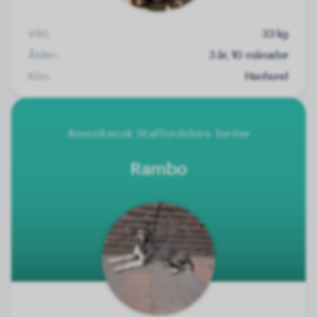
Vikt:
33 kg
Ålder:
3 år, 10 månader
Kön:
Hanhund
Amerikansk Staffordshire Terrier
Rambo