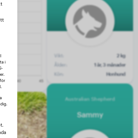
t
tt
Vikt:
2 kg
l
a i
Ålder:
1 år, 3 månader
G-
Kön:
Honhund
er.
för
.
na
Australian Shepherd
 dig.
Sammy
t.
nda