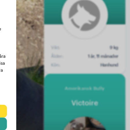
e
Vikt:
9 kg
Ålder:
1 år, 11 månader
åra
isa
Kön:
Hanhund
ra
Amerikansk Bully
Victoire