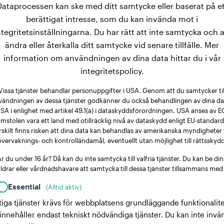
Dataprocessen kan ske med ditt samtycke eller baserat på et
berättigat intresse, som du kan invända mot i
ntegritetsinställningarna. Du har rätt att inte samtycka och a
ändra eller återkalla ditt samtycke vid senare tillfälle. Mer
information om användningen av dina data hittar du i vår
integritetspolicy.
Vissa tjänster behandlar personuppgifter i USA. Genom att du samtycker til
vändningen av dessa tjänster godkänner du också behandlingen av dina dat
SA i enlighet med artikel 49.1(a) i dataskyddsförordningen. USA anses av E
mstolen vara ett land med otillräcklig nivå av dataskydd enligt EU-standard
rskilt finns risken att dina data kan behandlas av amerikanska myndigheter 
övervaknings- och kontrolländamål, eventuellt utan möjlighet till rättsskydd
r du under 16 år? Då kan du inte samtycka till valfria tjänster. Du kan be di
ldrar eller vårdnadshavare att samtycka till dessa tjänster tillsammans med
Essential
(Alltid aktiv)
tiga tjänster krävs för webbplatsens grundläggande funktionalite
innehåller endast tekniskt nödvändiga tjänster. Du kan inte invä