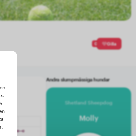
0
Gilla
Andra slumpmässiga hundar
och
x.
Shetland Sheepdog
e
sen
Molly
ta
a.