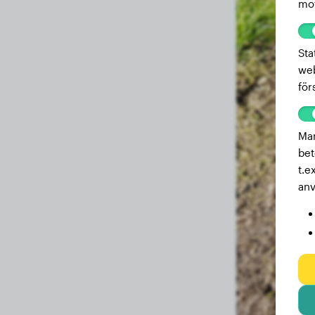
mot
17.3 månader
40.00 kg
14.2 månader
37.00 kg
Sta
web
9.9 månader
31.60 kg
för
9.5 månader
30.60 kg
8.4 månader
28.00 kg
Mar
5.2 månader
20.00 kg
bet
t.e
4.5 månader
18.00 kg
anv
3.3 månader
15.00 kg