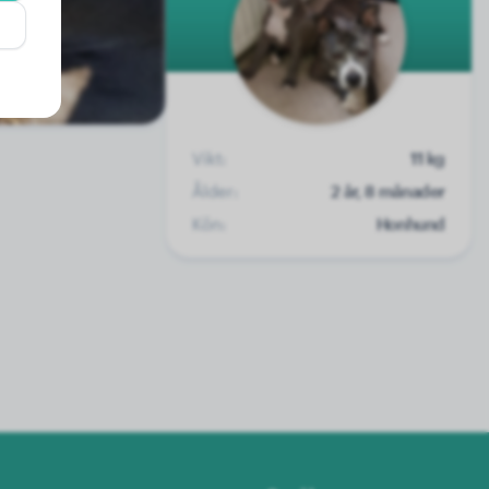
Vikt:
11 kg
Ålder:
2 år, 8 månader
Kön:
Honhund