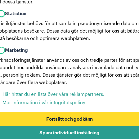
 dessa tjänster.
Statistics
tistiktjänster behövs för att samla in pseudonymiserade data om
bplatsens besökare. Dessa data gör det möjligt för oss att bättr
stå besökarna och optimera webbplatsen.
Marketing
knadsföringstjänster används av oss och tredje parter för att sp
eendet hos enskilda användare, analysera insamlade data och v
x. personlig reklam. Dessa tjänster gör det möjligt för oss att spå
ändare över flera webbplatser.
Här hittar du en lista över våra reklampartners.
Mer information i vår integritetspolicy
Fortsätt och godkänn
Spara individuell inställning