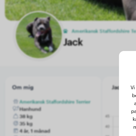
Amerikansk Staffordshire Te
Jack
Om mig
Jack's vik
Vi
b
Amerikansk Staffordshire Terrier
Hanhund
pa
38 kg
k
35 kg
m
4 år, 1 månad