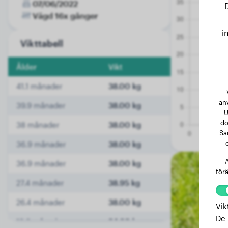
07/06/2022
Vägd 16x gånger
i
Vikttabell
Ålder
Vikt
41.1 månader
38.00 kg
an
39.9 månader
38.00 kg
U
do
38 månader
38.00 kg
Sä
36.9 månader
38.00 kg
Ä
36.9 månader
38.00 kg
förä
27.4 månader
38.95 kg
26.4 månader
38.00 kg
Vik
De 
18.3 månader
34.60 kg