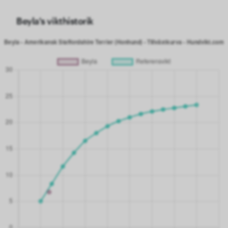
Beyla's vikthistorik