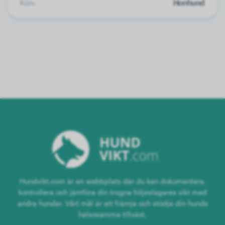
Kön:
Honhund
Hundvikt.com är en webbplats där du kan dokumentera,
kontrollera och jämföra din trogna följeslagares vikt med
andra hundar. Vårt mål är att främja och stödja din hunds
hälsosamma tillväxt.