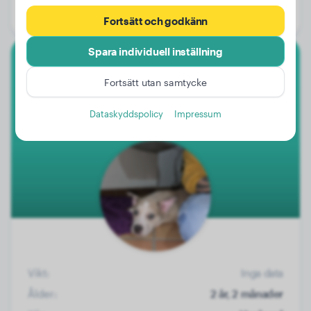
Kön:
Hanhund
Fortsätt och godkänn
Spara individuell inställning
Amerikansk Bully
Fortsätt utan samtycke
Willow
Dataskyddspolicy
Impressum
Vikt:
Inga data
Ålder:
2 år, 2 månader