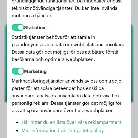
grundläggande funktionalitet. De innehåller endast
Ålder:
4 år
tekniskt nödvändiga tjänster. Du kan inte invända
Kön:
Hanhund
mot dessa tjänster.
Statistics
Tysk Schäferhund
Statistiktjänster behövs för att samla in
pseudonymiserade data om webbplatsens besökare.
Cooper
Dessa data gör det möjligt för oss att bättre förstå
besökarna och optimera webbplatsen.
Marketing
Marknadsföringstjänster används av oss och tredje
parter för att spåra beteendet hos enskilda
användare, analysera insamlade data och visa t.ex.
personlig reklam. Dessa tjänster gör det möjligt för
oss att spåra användare över flera webbplatser.
Här hittar du en lista över våra reklampartners.
Vikt:
21 kg
Mer information i vår integritetspolicy
Ålder:
3 år, 3 månader