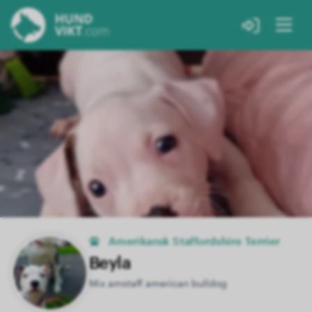
Amerikansk Staffordshire Terrier
Beyla
Mix amstaff american bulldog