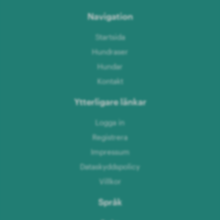
Navigation
Startsida
Hundraser
Hundar
Kontakt
Ytterligare länkar
Logga in
Registrera
Impressum
Dataskyddspolicy
Villkor
Språk