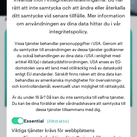
rätt att inte samtycka och att ändra eller återkalla
ditt samtycke vid senare tillfälle. Mer information
Andra slumpmässiga hundar
om användningen av dina data hittar du i vår
integritetspolicy.
Grand Danois
Vissa tjänster behandlar personuppgifter i USA. Genom att
du samtycker till användningen av dessa tjänster godkänner
Gus
du också behandlingen av dina data i USA i enlighet med
artikel 49.1(a) i dataskyddsförordningen. USA anses av EG-
domstolen vara ett land med otillräcklig nivå av dataskydd
enligt EU-standarder. Särskilt finns risken att dina data kan
behandlas av amerikanska myndigheter för övervaknings-
och kontrolländamål, eventuellt utan möjlighet till rättsskydd.
Är du under 16 år? Då kan du inte samtycka till valfria tjänster.
Du kan be dina föräldrar eller vårdnadshavare att samtycka till
dessa tjänster tillsammans med dig.
Essential
(Alltid aktiv)
Viktiga tjänster krävs för webbplatsens
Vikt:
54 kg