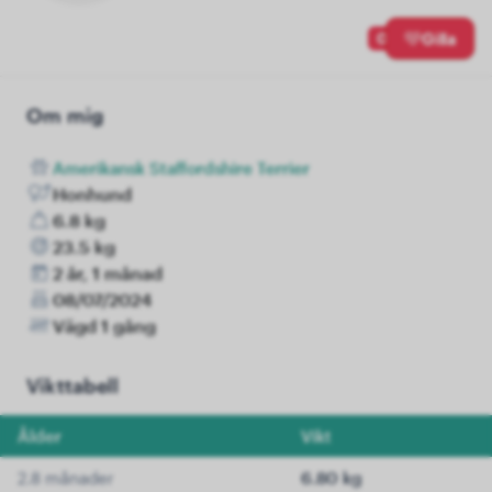
0
Gilla
Om mig
Amerikansk Staffordshire Terrier
Honhund
6.8 kg
23.5 kg
2 år, 1 månad
08/07/2024
Vägd 1 gång
Vikttabell
Ålder
Vikt
2.8 månader
6.80 kg