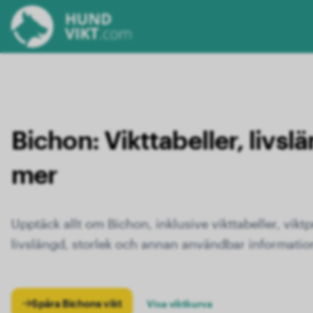
Bichon:
Vikttabeller, livsl
mer
Upptäck allt om Bichon, inklusive vikttabeller, vikt
livslängd, storlek och annan användbar informatio
Spåra Bichons vikt
Visa viktkurva