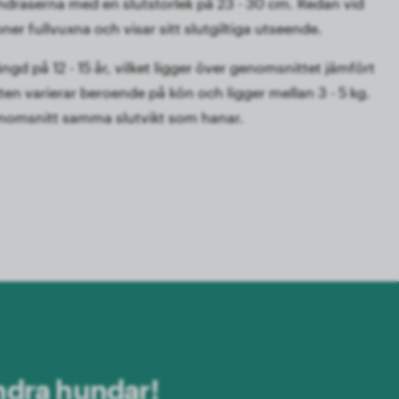
ndraserna med en slutstorlek på 23 - 30 cm. Redan vid
er fullvuxna och visar sitt slutgiltiga utseende.
ngd på 12 - 15 år, vilket ligger över genomsnittet jämfört
en varierar beroende på kön och ligger mellan 3 - 5 kg.
genomsnitt samma slutvikt som hanar.
ndra hundar!