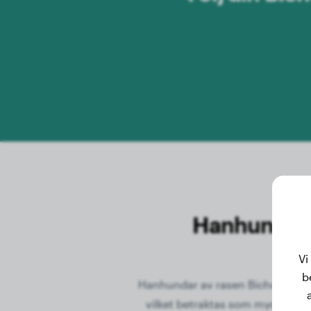
Hanhunds vi
Vi
b
Hanhundar av rasen Bichon utmär
vilket betraktas som mycket låg