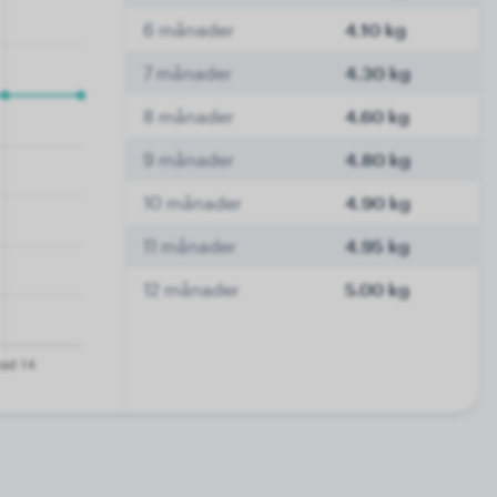
6 månader
4.10 kg
7 månader
4.30 kg
8 månader
4.60 kg
9 månader
4.80 kg
10 månader
4.90 kg
11 månader
4.95 kg
12 månader
5.00 kg