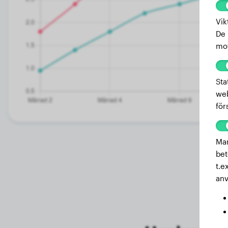
Vik
De 
mot
Sta
web
för
Mar
bet
t.e
anv