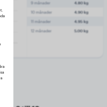
9 månader
4.80 kg
t.
10 månader
4.90 kg
nda
11 månader
4.95 kg
12 månader
5.00 kg
e
åra
isa
ra