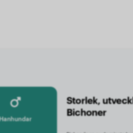
Storlek, utveck
Bichoner
Hanhundar