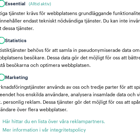
Essential
(Alltid aktiv)
tiga tjänster krävs för webbplatsens grundläggande funktionalite
innehåller endast tekniskt nödvändiga tjänster. Du kan inte invä
 dessa tjänster.
Statistics
tistiktjänster behövs för att samla in pseudonymiserade data om
bplatsens besökare. Dessa data gör det möjligt för oss att bättr
stå besökarna och optimera webbplatsen.
Marketing
knadsföringstjänster används av oss och tredje parter för att sp
eendet hos enskilda användare, analysera insamlade data och v
x. personlig reklam. Dessa tjänster gör det möjligt för oss att spå
ändare över flera webbplatser.
Här hittar du en lista över våra reklampartners.
Mer information i vår integritetspolicy