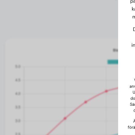
pa
til
k
m
i
an
U
do
Sä
Ä
förä