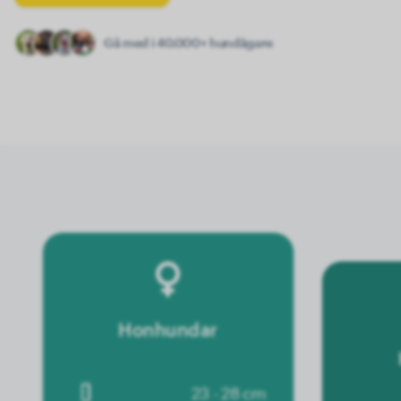
Gå med i 40.000+ hundägare
Honhundar
23 - 28 cm