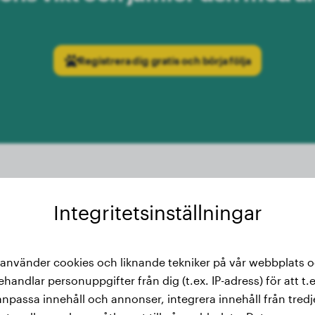
Registrera dig gratis och börja följa
Integritetsinställningar
ktkurva: Utveckling av Bichon fr
månader
 använder cookies och liknande tekniker på vår webbplats 
ehandlar personuppgifter från dig (t.ex. IP-adress) för att t.e
ker sig genom sin mycket lätta kroppsbyggnad. På bara 3 m
anpassa innehåll och annonser, integrera innehåll från tredj
t. Efter ytterligare 3 månader är deras genomsnittliga vikt