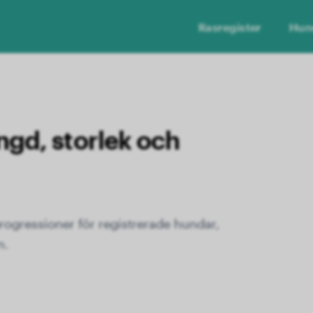
Rasregister
Hun
ängd, storlek och
progressioner för registrerade hundar,
n.