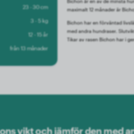
Bichon är en av de minsta hu
23 - 30 cm
maximalt 12 månader är Bichon
3 - 5 kg
Bichon har en förväntad livslä
med andra hundraser. Slutvikt
12 - 15 år
Tikar av rasen Bichon har i 
från 13 månader
chons vikt och jämför den med a