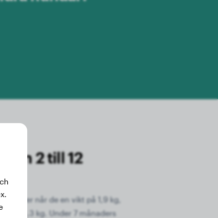
ån 2 till 12
och
x.
ånader når de en vikt på 1,9 kg,
e
 endast 3,3 kg. Under 7 månaders