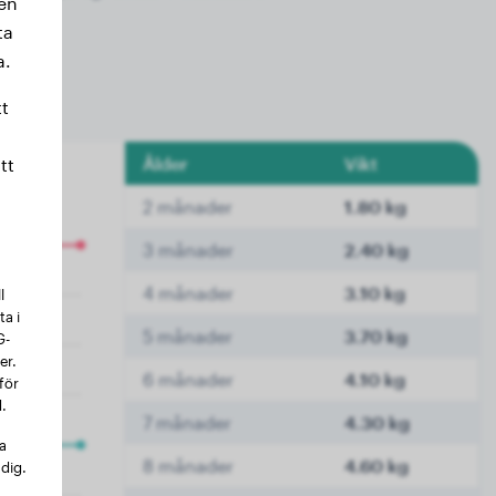
sen
 kg.
ta
a.
t
Ålder
Vikt
tt
2 månader
1.80 kg
3 månader
2.40 kg
4 månader
3.10 kg
l
a i
5 månader
3.70 kg
G-
er.
6 månader
4.10 kg
för
.
7 månader
4.30 kg
na
8 månader
4.60 kg
 dig.