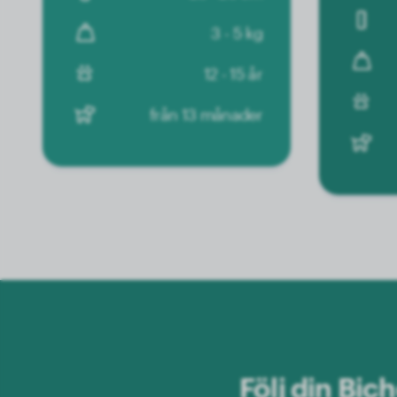
3 - 5 kg
12 - 15 år
från 13 månader
Följ din Bi