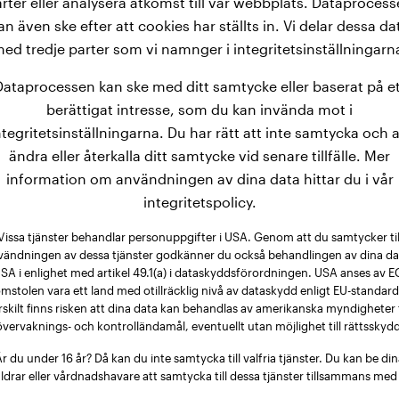
rter eller analysera åtkomst till vår webbplats. Dataproces
lväxt når de dock till sist en slutvikt som varierar mellan 3 - 5
an även ske efter att cookies har ställts in. Vi delar dessa da
ed tredje parter som vi namnger i integritetsinställningarn
Dataprocessen kan ske med ditt samtycke eller baserat på et
berättigat intresse, som du kan invända mot i
ntegritetsinställningarna. Du har rätt att inte samtycka och a
ändra eller återkalla ditt samtycke vid senare tillfälle. Mer
information om användningen av dina data hittar du i vår
integritetspolicy.
Vissa tjänster behandlar personuppgifter i USA. Genom att du samtycker til
vändningen av dessa tjänster godkänner du också behandlingen av dina dat
SA i enlighet med artikel 49.1(a) i dataskyddsförordningen. USA anses av E
mstolen vara ett land med otillräcklig nivå av dataskydd enligt EU-standard
rskilt finns risken att dina data kan behandlas av amerikanska myndigheter 
övervaknings- och kontrolländamål, eventuellt utan möjlighet till rättsskydd
r du under 16 år? Då kan du inte samtycka till valfria tjänster. Du kan be di
ldrar eller vårdnadshavare att samtycka till dessa tjänster tillsammans med