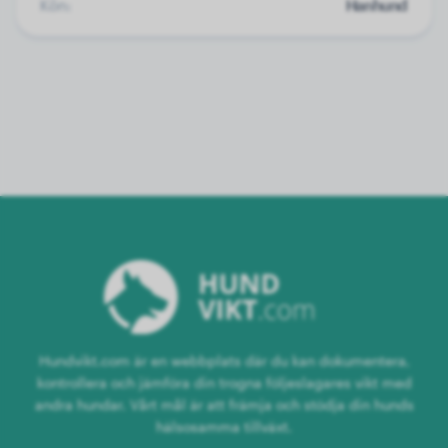
Kön:
Hanhund
Hundvikt.com är en webbplats där du kan dokumentera,
kontrollera och jämföra din trogna följeslagares vikt med
andra hundar. Vårt mål är att främja och stödja din hunds
hälsosamma tillväxt.