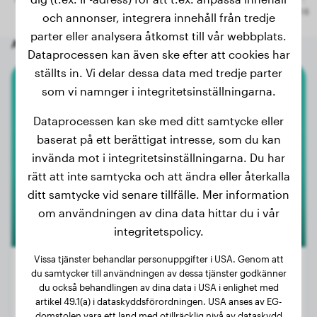
och annonser, integrera innehåll från tredje
parter eller analysera åtkomst till vår webbplats.
Andra slumpmässiga hundar
Dataprocessen kan även ske efter att cookies har
ställts in. Vi delar dessa data med tredje parter
som vi namnger i integritetsinställningarna.
Berner Sennenhund
Dataprocessen kan ske med ditt samtycke eller
Izzy
baserat på ett berättigat intresse, som du kan
invända mot i integritetsinställningarna. Du har
rätt att inte samtycka och att ändra eller återkalla
ditt samtycke vid senare tillfälle. Mer information
om användningen av dina data hittar du i vår
integritetspolicy.
Vissa tjänster behandlar personuppgifter i USA. Genom att
du samtycker till användningen av dessa tjänster godkänner
du också behandlingen av dina data i USA i enlighet med
artikel 49.1(a) i dataskyddsförordningen. USA anses av EG-
Vikt:
5 kg
domstolen vara ett land med otillräcklig nivå av dataskydd