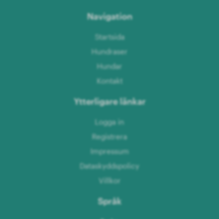
Navigation
Startsida
Hundraser
Hundar
Kontakt
Ytterligare länkar
Logga in
Registrera
Impressum
Dataskyddspolicy
Villkor
Språk