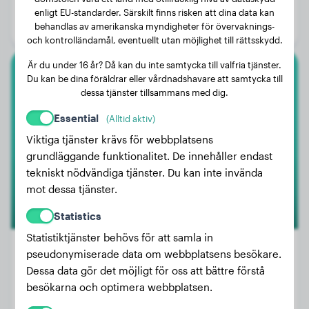
Ålder:
1 år, 9 månader
enligt EU-standarder. Särskilt finns risken att dina data kan
behandlas av amerikanska myndigheter för övervaknings-
Kön:
Honhund
och kontrolländamål, eventuellt utan möjlighet till rättsskydd.
Är du under 16 år? Då kan du inte samtycka till valfria tjänster.
Du kan be dina föräldrar eller vårdnadshavare att samtycka till
Australian Shepherd
dessa tjänster tillsammans med dig.
Pepper
Essential
(Alltid aktiv)
Viktiga tjänster krävs för webbplatsens
grundläggande funktionalitet. De innehåller endast
tekniskt nödvändiga tjänster. Du kan inte invända
mot dessa tjänster.
Statistics
Statistiktjänster behövs för att samla in
pseudonymiserade data om webbplatsens besökare.
Dessa data gör det möjligt för oss att bättre förstå
Vikt:
18 kg
besökarna och optimera webbplatsen.
Ålder:
4 år, 7 månader