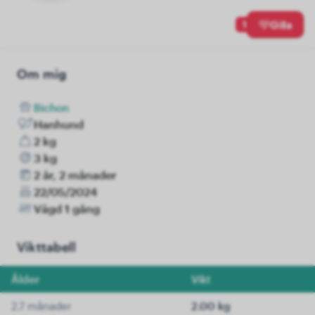
1
Gilla
Om mig
Bichon
Hanhund
2 kg
3 kg
2 år, 2 månader
22/05/2024
Vägd 1 gång
Vikttabell
Ålder
Vikt
2.7 månader
2.00 kg