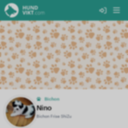
Bichon
Nino
Bichon Frise ShiZu