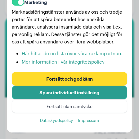
Marketing
Kön:
Honhund
Marknadsföringstjänster används av oss och tredje
parter för att spåra beteendet hos enskilda
användare, analysera insamlade data och visa t.ex.
Cane Corso
personlig reklam. Dessa tjänster gör det möjligt för
oss att spåra användare över flera webbplatser.
Rocky
Här hittar du en lista över våra reklampartners.
Mer information i vår integritetspolicy
Fortsätt och godkänn
Spara individuell inställning
Fortsätt utan samtycke
Dataskyddspolicy
Impressum
Vikt:
22 kg
Ålder:
3 år, 2 månader