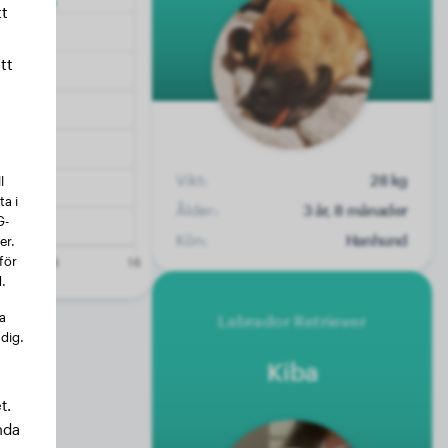
t
tt
Vikt:
28 kg
l
a i
Ålder:
3 år, 8 månader
G-
Kön:
Hanhund
er.
för
.
na
Labrador Retriever
 dig.
Kiba
t.
nda