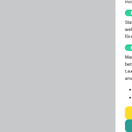
mot
Sta
web
för
Mar
bet
t.e
anv