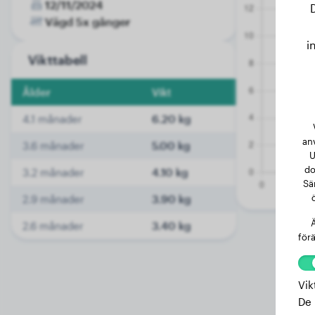
12/11/2024
Vägd 5x gånger
i
Vikttabell
Ålder
Vikt
4.1 månader
6.20 kg
an
3.6 månader
5.00 kg
U
do
3.2 månader
4.10 kg
Sä
2.9 månader
3.90 kg
Ä
2.6 månader
3.40 kg
förä
Vik
De 