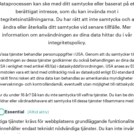
Dataprocessen kan ske med ditt samtycke eller baserat på et
berättigat intresse, som du kan invända mot i
ntegritetsinställningarna. Du har rätt att inte samtycka och a
ändra eller återkalla ditt samtycke vid senare tillfälle. Mer
information om användningen av dina data hittar du i vår
integritetspolicy.
Vissa tjänster behandlar personuppgifter i USA. Genom att du samtycker til
vändningen av dessa tjänster godkänner du också behandlingen av dina dat
SA i enlighet med artikel 49.1(a) i dataskyddsförordningen. USA anses av E
mstolen vara ett land med otillräcklig nivå av dataskydd enligt EU-standard
rskilt finns risken att dina data kan behandlas av amerikanska myndigheter 
övervaknings- och kontrolländamål, eventuellt utan möjlighet till rättsskydd
r du under 16 år? Då kan du inte samtycka till valfria tjänster. Du kan be di
ldrar eller vårdnadshavare att samtycka till dessa tjänster tillsammans med
Essential
(Alltid aktiv)
tiga tjänster krävs för webbplatsens grundläggande funktionalite
innehåller endast tekniskt nödvändiga tjänster. Du kan inte invä