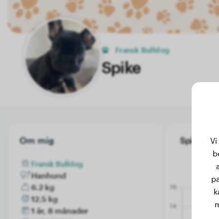
Fransk Bulldog
Spike
Om mig
Spike's vi
Vi
b
Fransk Bulldog
Hanhund
pa
6.2 kg
k
12.5 kg
m
1 år, 8 månader