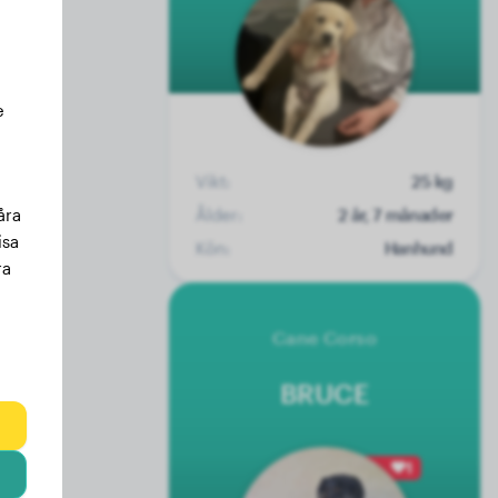
e
Vikt:
25 kg
Ålder:
2 år, 7 månader
åra
isa
Kön:
Hanhund
ra
Cane Corso
BRUCE
1