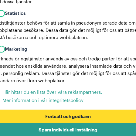
 dessa tjänster.
Statistics
tistiktjänster behövs för att samla in pseudonymiserade data om
bplatsens besökare. Dessa data gör det möjligt för oss att bättr
stå besökarna och optimera webbplatsen.
Marketing
knadsföringstjänster används av oss och tredje parter för att sp
eendet hos enskilda användare, analysera insamlade data och v
x. personlig reklam. Dessa tjänster gör det möjligt för oss att spå
ändare över flera webbplatser.
Här hittar du en lista över våra reklampartners.
Mer information i vår integritetspolicy
Fortsätt och godkänn
Spara individuell inställning