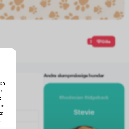
2
Gilla
Andra slumpmässiga hundar
och
x.
Rhodesian Ridgeback
e
sen
Stevie
ta
a.