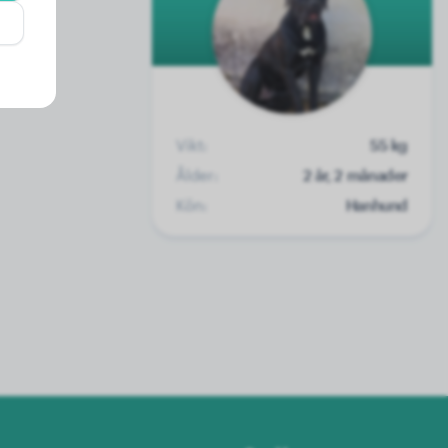
Vikt:
55 kg
Ålder:
2 år, 2 månader
Kön:
Hanhund