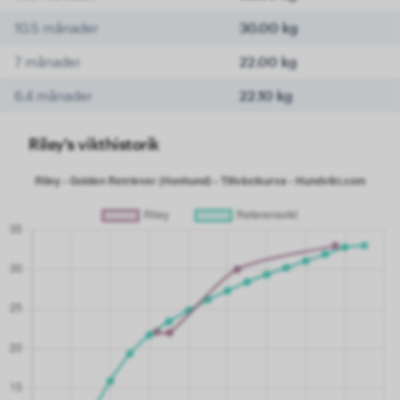
10.5 månader
30.00 kg
7 månader
22.00 kg
6.4 månader
22.10 kg
Riley's vikthistorik