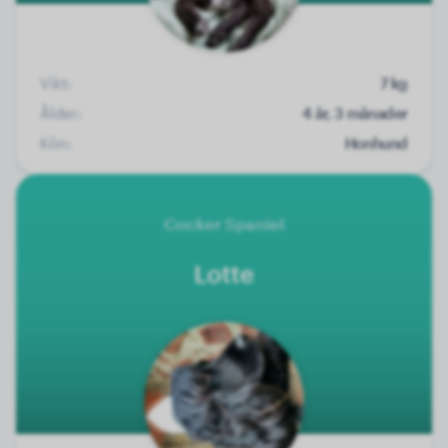
Vikt:
7 kg
Ålder:
4 år, 3 månader
Kön:
Honhund
Cocker Spaniel
Lotte