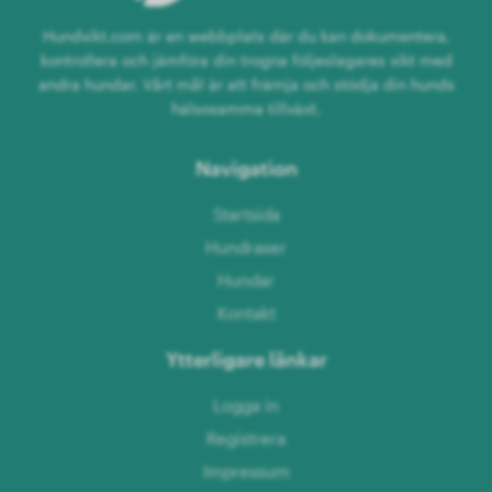
Hundvikt.com är en webbplats där du kan dokumentera,
kontrollera och jämföra din trogna följeslagares vikt med
andra hundar. Vårt mål är att främja och stödja din hunds
hälsosamma tillväxt.
Navigation
Startsida
Hundraser
Hundar
Kontakt
Ytterligare länkar
Logga in
Registrera
Impressum