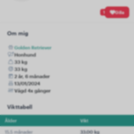
1
Gilla
Om mig
Golden Retriever
Honhund
33 kg
33 kg
2 år, 6 månader
13/01/2024
Vägd 4x gånger
Vikttabell
Ålder
Vikt
15.5 månader
33.00 kg