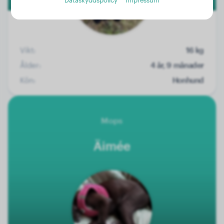
Vikt:
16 kg
Ålder:
4 år, 9 månader
Kön:
Honhund
Mops
Äimée