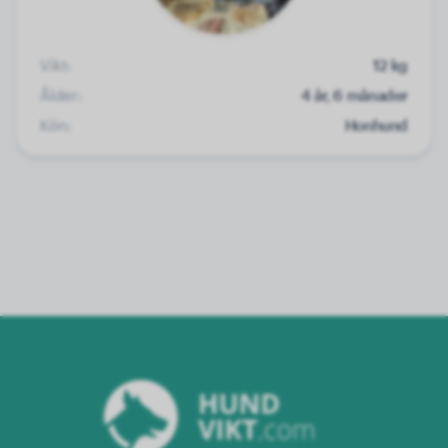
Vikt:
12 kg
Ålder:
4 år, 6 månader
Kön:
Honhund