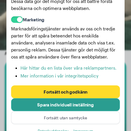
Dessa data gör det möjligt för oss att bättre förstå
besökarna och optimera webbplatsen.
Marketing
Marknadsföringstjänster används av oss och tredje
parter för att spåra beteendet hos enskilda
användare, analysera insamlade data och visa t.ex.
personlig reklam. Dessa tjänster gör det möjligt för
Andra slumpmässiga hundar
oss att spåra användare över flera webbplatser.
Här hittar du en lista över våra reklampartners.
Newfoundlandshunden
Mer information i vår integritetspolicy
Chili
Fortsätt och godkänn
Spara individuell inställning
Fortsätt utan samtycke
Dataskyddspolicy
Impressum