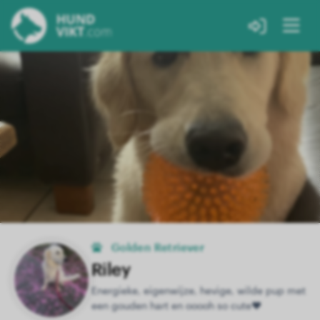
Golden Retriever
Riley
Energieke, eigenwijze, hevige, wilde pup met
een gouden hart en ooooh so cute❤️