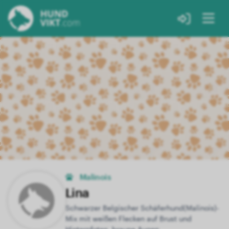
Malinois
Lina
Schwarzer Belgischer Schäferhund(Malinois)-
Mix mit weißen Flecken auf Brust und