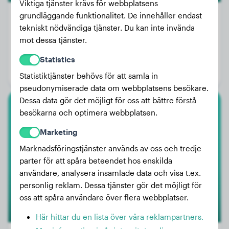
Viktiga tjänster krävs för webbplatsens
grundläggande funktionalitet. De innehåller endast
tekniskt nödvändiga tjänster. Du kan inte invända
mot dessa tjänster.
Vikt:
18 kg
Ålder:
1 år, 1 månad
Statistics
Kön:
Hanhund
Statistiktjänster behövs för att samla in
pseudonymiserade data om webbplatsens besökare.
Dessa data gör det möjligt för oss att bättre förstå
besökarna och optimera webbplatsen.
Boxer
Marketing
Maravilla
Marknadsföringstjänster används av oss och tredje
parter för att spåra beteendet hos enskilda
användare, analysera insamlade data och visa t.ex.
1
personlig reklam. Dessa tjänster gör det möjligt för
oss att spåra användare över flera webbplatser.
Här hittar du en lista över våra reklampartners.