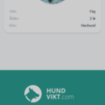
Vikt:
1 kg
Ålder:
2 år
Kön:
Hanhund