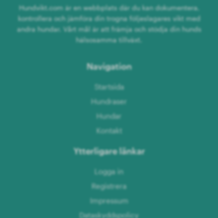
Hundvikt.com är en webbplats där du kan dokumentera,
kontrollera och jämföra din trogna följeslagares vikt med
andra hundar. Vårt mål är att främja och stödja din hunds
hälsosamma tillväxt.
Navigation
Startsida
Hundraser
Hundar
Kontakt
Ytterligare länkar
Logga in
Registrera
Impressum
Dataskyddspolicy