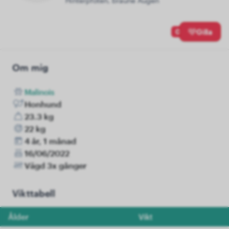
Hinterpfoten, braune Augen
0
Gilla
Om mig
Malinois
Honhund
23.3 kg
22 kg
4 år, 1 månad
16/06/2022
Vägd 3x gånger
Vikttabell
Ålder
Vikt