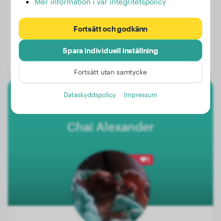
Mer information i vår integritetspolicy
Fortsätt och godkänn
Vikt:
3 kg
Ålder:
1 år, 6 månader
Spara individuell inställning
Kön:
Honhund
Fortsätt utan samtycke
Dataskyddspolicy
Impressum
Fransk Bulldog
Chai Alexander
1