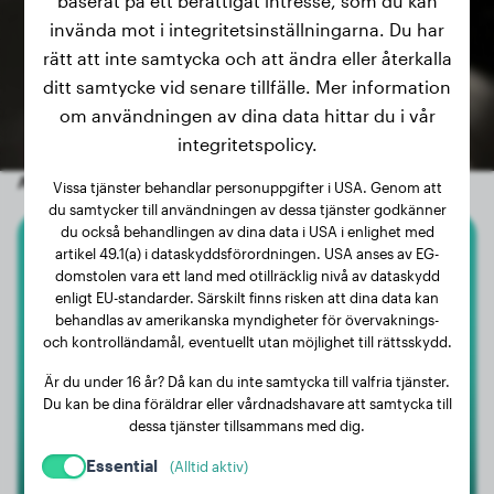
baserat på ett berättigat intresse, som du kan
invända mot i integritetsinställningarna. Du har
rätt att inte samtycka och att ändra eller återkalla
ditt samtycke vid senare tillfälle. Mer information
om användningen av dina data hittar du i vår
integritetspolicy.
Andra slumpmässiga hundar
Vissa tjänster behandlar personuppgifter i USA. Genom att
du samtycker till användningen av dessa tjänster godkänner
du också behandlingen av dina data i USA i enlighet med
artikel 49.1(a) i dataskyddsförordningen. USA anses av EG-
Cane Corso
domstolen vara ett land med otillräcklig nivå av dataskydd
enligt EU-standarder. Särskilt finns risken att dina data kan
Loki
behandlas av amerikanska myndigheter för övervaknings-
och kontrolländamål, eventuellt utan möjlighet till rättsskydd.
Är du under 16 år? Då kan du inte samtycka till valfria tjänster.
Du kan be dina föräldrar eller vårdnadshavare att samtycka till
dessa tjänster tillsammans med dig.
Essential
(Alltid aktiv)