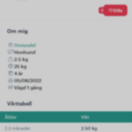
0
Gilla
Om mig
Storpudel
Honhund
2.5 kg
25 kg
4 år
05/08/2022
Vägd 1 gång
Vikttabell
Ålder
Vikt
2.3 månader
2.50 kg