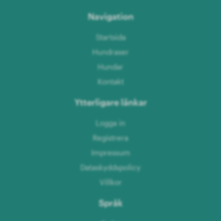
Navigation
Startsida
Hundraser
Hundar
Kontakt
Ytterligare länkar
Logga in
Registrera
Impressum
Dataskyddspolicy
Villkor
Språk