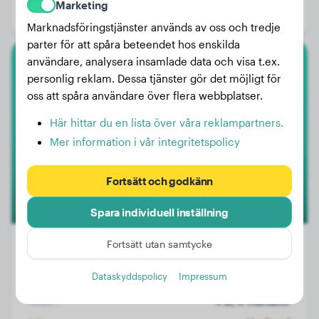
Marketing
Kön:
Honhund
Marknadsföringstjänster används av oss och tredje
parter för att spåra beteendet hos enskilda
användare, analysera insamlade data och visa t.ex.
Engelsk Bulldogg
personlig reklam. Dessa tjänster gör det möjligt för
oss att spåra användare över flera webbplatser.
Jabba
Här hittar du en lista över våra reklampartners.
Mer information i vår integritetspolicy
Fortsätt och godkänn
Spara individuell inställning
Fortsätt utan samtycke
Dataskyddspolicy
Impressum
Vikt:
21 kg
Ålder:
4 år, 6 månader