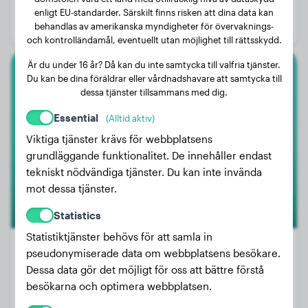
Ålder:
2 år, 6 månader
enligt EU-standarder. Särskilt finns risken att dina data kan
behandlas av amerikanska myndigheter för övervaknings-
Kön:
Honhund
och kontrolländamål, eventuellt utan möjlighet till rättsskydd.
Är du under 16 år? Då kan du inte samtycka till valfria tjänster.
Du kan be dina föräldrar eller vårdnadshavare att samtycka till
Newfoundlandshunden
dessa tjänster tillsammans med dig.
Belle
Essential
(Alltid aktiv)
Viktiga tjänster krävs för webbplatsens
grundläggande funktionalitet. De innehåller endast
tekniskt nödvändiga tjänster. Du kan inte invända
mot dessa tjänster.
Statistics
Statistiktjänster behövs för att samla in
pseudonymiserade data om webbplatsens besökare.
Dessa data gör det möjligt för oss att bättre förstå
Vikt:
Inga data
besökarna och optimera webbplatsen.
Ålder:
2 år, 10 månader