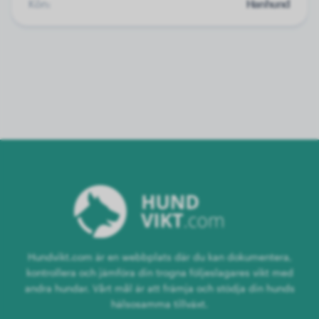
Kön:
Hanhund
Hundvikt.com är en webbplats där du kan dokumentera,
kontrollera och jämföra din trogna följeslagares vikt med
andra hundar. Vårt mål är att främja och stödja din hunds
hälsosamma tillväxt.