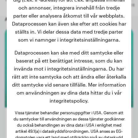
och annonser, integrera innehåll från tredje
parter eller analysera åtkomst till vår webbplats.
Andra slumpmässiga hundar
Dataprocessen kan även ske efter att cookies har
ställts in. Vi delar dessa data med tredje parter
som vi namnger i integritetsinställningarna.
Husky
Dataprocessen kan ske med ditt samtycke eller
Trixie
baserat på ett berättigat intresse, som du kan
invända mot i integritetsinställningarna. Du har
rätt att inte samtycka och att ändra eller återkalla
1
ditt samtycke vid senare tillfälle. Mer information
om användningen av dina data hittar du i vår
integritetspolicy.
Vissa tjänster behandlar personuppgifter i USA. Genom att
du samtycker till användningen av dessa tjänster godkänner
du också behandlingen av dina data i USA i enlighet med
artikel 49.1(a) i dataskyddsförordningen. USA anses av EG-
Vikt:
27 kg
domstolen vara ett land med otillräcklig nivå av dataskydd