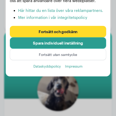
oss att spåra användare över flera webbplatser.
Vikt:
13 kg
Här hittar du en lista över våra reklampartners.
Ålder:
1 år, 4 månader
Mer information i vår integritetspolicy
Kön:
Honhund
Fortsätt och godkänn
Spara individuell inställning
Storpudel
Fortsätt utan samtycke
Mia
Dataskyddspolicy
Impressum