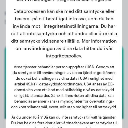
Dataprocessen kan ske med ditt samtycke eller
Registrera dig nu gratis och få tillgång till alla
baserat på ett berättigat intresse, som du kan
548 registrerade hundar av rasen Storpudel!
invända mot i integritetsinställningarna. Du har
rätt att inte samtycka och att ändra eller återkalla
ditt samtycke vid senare tillfälle. Mer information
om användningen av dina data hittar du i vår
integritetspolicy.
Storpudel
Vissa tjänster behandlar personuppgifter i USA. Genom att
Anna
du samtycker till användningen av dessa tjänster godkänner
du också behandlingen av dina data i USA i enlighet med
artikel 49.1(a) i dataskyddsförordningen. USA anses av EG-
domstolen vara ett land med otillräcklig nivå av dataskydd
enligt EU-standarder. Särskilt finns risken att dina data kan
behandlas av amerikanska myndigheter för övervaknings-
och kontrolländamål, eventuellt utan möjlighet till rättsskydd.
Är du under 16 år? Då kan du inte samtycka till valfria tjänster.
Du kan be dina föräldrar eller vårdnadshavare att samtycka till