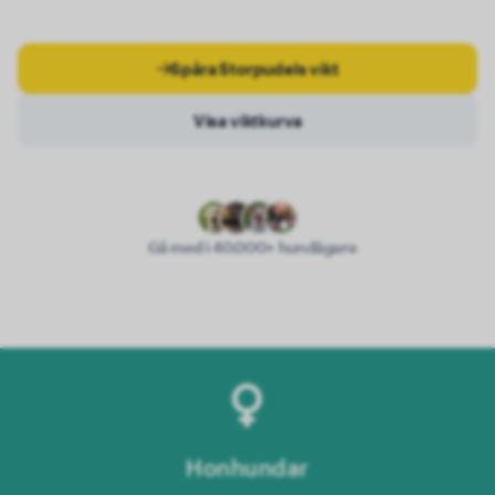
Spåra Storpudels vikt
Visa viktkurva
Gå med i 40.000+ hundägare
Honhundar