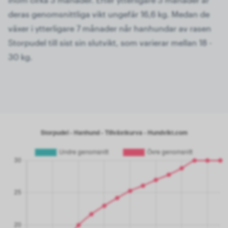
deras genomsnittliga vikt ungefär 16,6 kg. Medan de
växer i ytterligare 7 månader når hanhundar av rasen
Storpudel till sist sin slutvikt, som varierar mellan 18 -
30 kg.