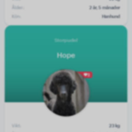
Ålder:
2 år, 5 månader
Kön:
Hanhund
Storpudel
Hope
2
Vikt:
23 kg