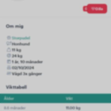
0
Gilla
Om mig
Storpudel
Honhund
11 kg
24 kg
1 år, 10 månader
02/10/2024
Vägd 3x gånger
Vikttabell
Ålder
Vikt
8.6 månader
11.00 kg