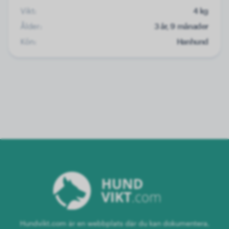
Vikt:
4 kg
Ålder:
3 år, 9 månader
Kön:
Hanhund
Hundvikt.com är en webbplats där du kan dokumentera,