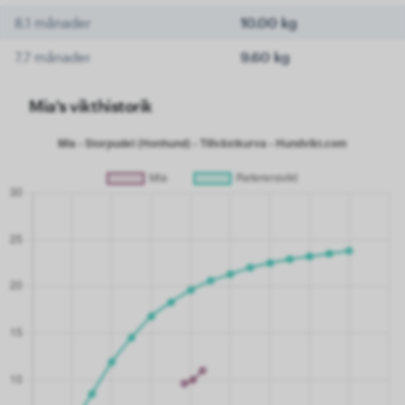
8.1 månader
10.00 kg
7.7 månader
9.60 kg
Mia's vikthistorik