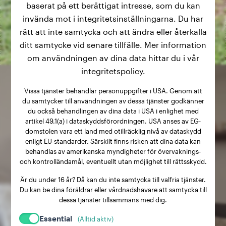
baserat på ett berättigat intresse, som du kan
invända mot i integritetsinställningarna. Du har
rätt att inte samtycka och att ändra eller återkalla
ditt samtycke vid senare tillfälle. Mer information
om användningen av dina data hittar du i vår
integritetspolicy.
Vissa tjänster behandlar personuppgifter i USA. Genom att
du samtycker till användningen av dessa tjänster godkänner
du också behandlingen av dina data i USA i enlighet med
artikel 49.1(a) i dataskyddsförordningen. USA anses av EG-
domstolen vara ett land med otillräcklig nivå av dataskydd
enligt EU-standarder. Särskilt finns risken att dina data kan
behandlas av amerikanska myndigheter för övervaknings-
och kontrolländamål, eventuellt utan möjlighet till rättsskydd.
Är du under 16 år? Då kan du inte samtycka till valfria tjänster.
Du kan be dina föräldrar eller vårdnadshavare att samtycka till
dessa tjänster tillsammans med dig.
Essential
(Alltid aktiv)