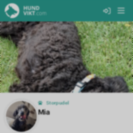
Storpudel
Mia