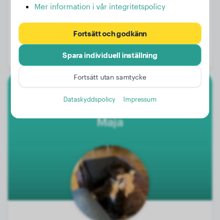
Mer information i vår integritetspolicy
Vikt:
27 kg
Fortsätt och godkänn
Ålder:
1 år, 6 månader
Spara individuell inställning
Kön:
Hanhund
Fortsätt utan samtycke
Toypudel
Dataskyddspolicy
Impressum
Maja