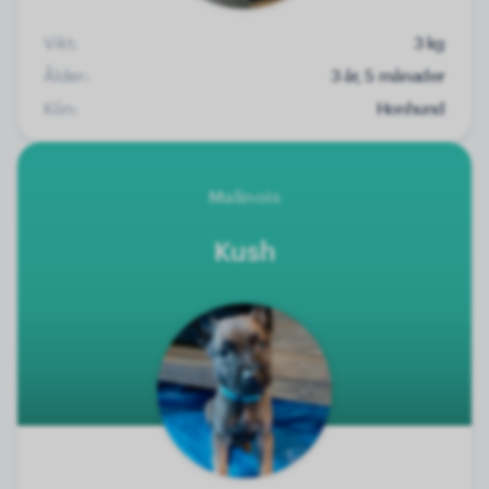
Vikt:
3 kg
Ålder:
3 år, 5 månader
Kön:
Honhund
Malinois
Kush