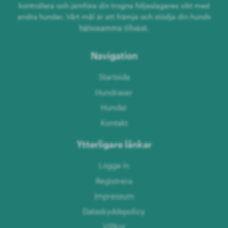
kontrollera och jämföra din trogna följeslagares vikt med
andra hundar. Vårt mål är att främja och stödja din hunds
hälsosamma tillväxt.
Navigation
Startsida
Hundraser
Hundar
Kontakt
Ytterligare länkar
Logga in
Registrera
Impressum
Dataskyddspolicy
Villkor