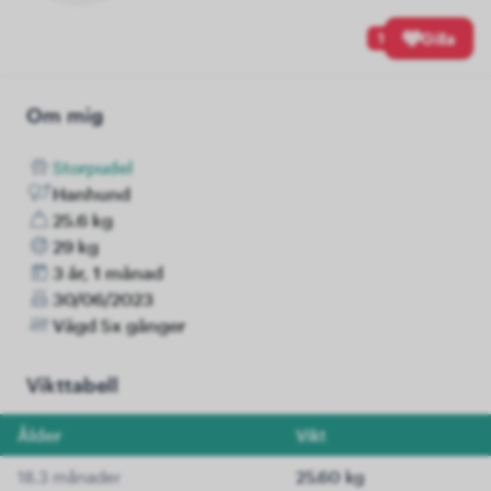
1
Gilla
Om mig
Storpudel
Hanhund
25.6 kg
29 kg
3 år, 1 månad
30/06/2023
Vägd 5x gånger
Vikttabell
Ålder
Vikt
18.3 månader
25.60 kg