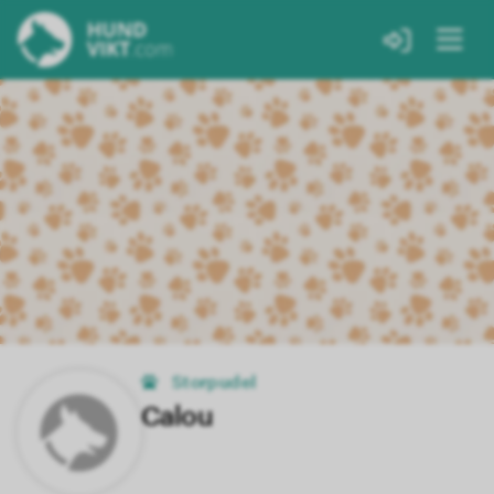
Storpudel
Calou