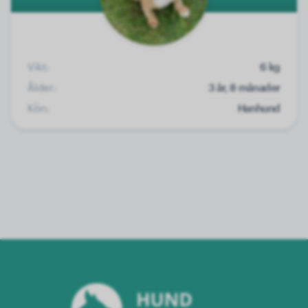
Vikt:
6 kg
Ålder:
3 år, 8 månader
Kön:
Hanhund