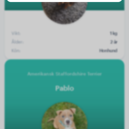
Vikt:
1 kg
Ålder:
2 år
Kön:
Honhund
Amerikansk Staffordshire Terrier
Pablo