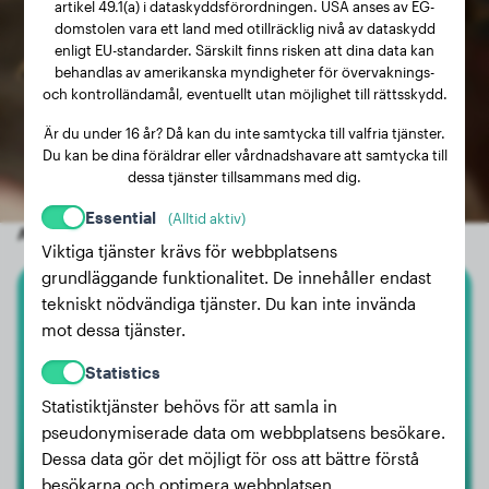
artikel 49.1(a) i dataskyddsförordningen. USA anses av EG-
domstolen vara ett land med otillräcklig nivå av dataskydd
enligt EU-standarder. Särskilt finns risken att dina data kan
behandlas av amerikanska myndigheter för övervaknings-
och kontrolländamål, eventuellt utan möjlighet till rättsskydd.
Är du under 16 år? Då kan du inte samtycka till valfria tjänster.
Du kan be dina föräldrar eller vårdnadshavare att samtycka till
dessa tjänster tillsammans med dig.
Essential
(Alltid aktiv)
Andra slumpmässiga hundar
Viktiga tjänster krävs för webbplatsens
grundläggande funktionalitet. De innehåller endast
tekniskt nödvändiga tjänster. Du kan inte invända
Vit Herdehund
mot dessa tjänster.
MIKA
Statistics
Statistiktjänster behövs för att samla in
pseudonymiserade data om webbplatsens besökare.
Dessa data gör det möjligt för oss att bättre förstå
besökarna och optimera webbplatsen.