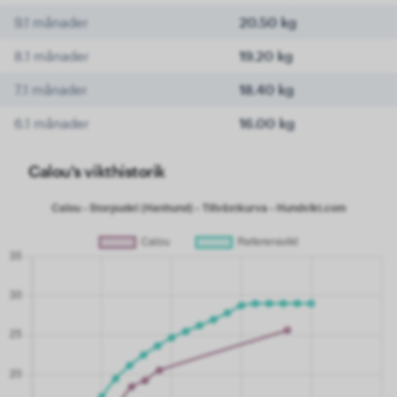
9.1 månader
20.50 kg
8.1 månader
19.20 kg
7.1 månader
18.40 kg
6.1 månader
16.00 kg
Calou's vikthistorik