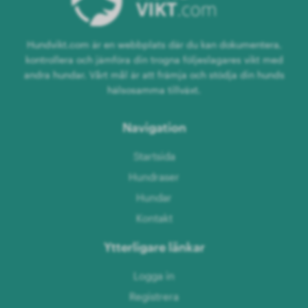
Hundvikt.com är en webbplats där du kan dokumentera,
kontrollera och jämföra din trogna följeslagares vikt med
andra hundar. Vårt mål är att främja och stödja din hunds
hälsosamma tillväxt.
Navigation
Startsida
Hundraser
Hundar
Kontakt
Ytterligare länkar
Logga in
Registrera