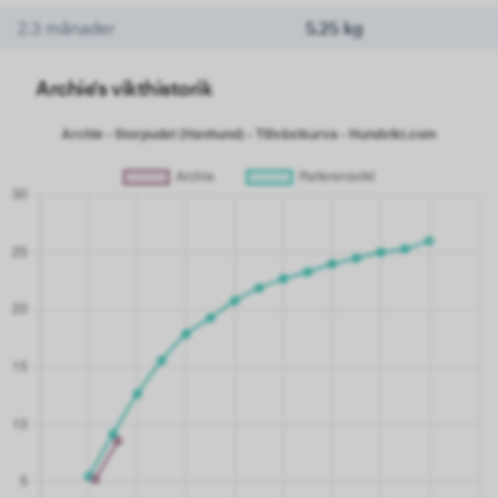
2.3 månader
5.25 kg
Archie's vikthistorik