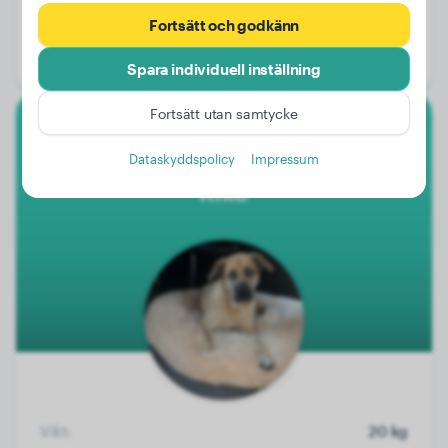
Vikt:
Inga data
Fortsätt och godkänn
Ålder:
4 år, 5 månader
Kön:
Hanhund
Spara individuell inställning
Fortsätt utan samtycke
Akita Inu
Dataskyddspolicy
Impressum
Kiko
Vikt:
20 kg