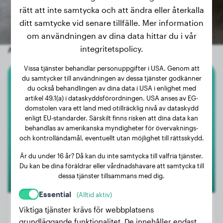
rätt att inte samtycka och att ändra eller återkalla
ditt samtycke vid senare tillfälle. Mer information
om användningen av dina data hittar du i vår
integritetspolicy.
Andra slumpmässiga hundar
Vissa tjänster behandlar personuppgifter i USA. Genom att
du samtycker till användningen av dessa tjänster godkänner
Cavalier King Charles Spaniel
du också behandlingen av dina data i USA i enlighet med
artikel 49.1(a) i dataskyddsförordningen. USA anses av EG-
domstolen vara ett land med otillräcklig nivå av dataskydd
Charly
enligt EU-standarder. Särskilt finns risken att dina data kan
behandlas av amerikanska myndigheter för övervaknings-
och kontrolländamål, eventuellt utan möjlighet till rättsskydd.
Är du under 16 år? Då kan du inte samtycka till valfria tjänster.
Du kan be dina föräldrar eller vårdnadshavare att samtycka till
dessa tjänster tillsammans med dig.
Essential
(Alltid aktiv)
Viktiga tjänster krävs för webbplatsens
grundläggande funktionalitet. De innehåller endast