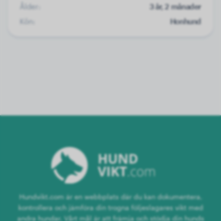
Ålder:
3 år, 2 månader
Kön:
Honhund
Hundvikt.com är en webbplats där du kan dokumentera,
kontrollera och jämföra din trogna följeslagares vikt med
andra hundar. Vårt mål är att främja och stödja din hunds