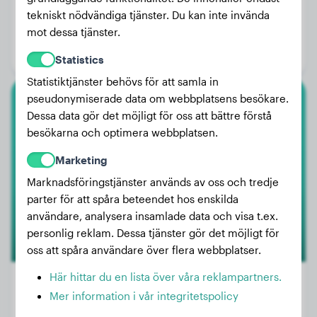
Vikt:
3 kg
tekniskt nödvändiga tjänster. Du kan inte invända
mot dessa tjänster.
Ålder:
1 år, 2 månader
Kön:
Hanhund
Statistics
Statistiktjänster behövs för att samla in
pseudonymiserade data om webbplatsens besökare.
Grand Danois
Dessa data gör det möjligt för oss att bättre förstå
besökarna och optimera webbplatsen.
Yoko
Marketing
Marknadsföringstjänster används av oss och tredje
parter för att spåra beteendet hos enskilda
användare, analysera insamlade data och visa t.ex.
personlig reklam. Dessa tjänster gör det möjligt för
oss att spåra användare över flera webbplatser.
Här hittar du en lista över våra reklampartners.
Mer information i vår integritetspolicy