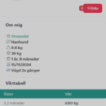
0
Gilla
Om mig
Storpudel
Hanhund
8.6 kg
26 kg
1 år, 8 månader
15/11/2024
Vägd 2x gånger
Vikttabell
Ålder
Vikt
3.2 månader
8.60 kg