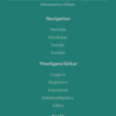
hälsosamma tillväxt.
Navigation
Startsida
Hundraser
Hundar
Kontakt
Ytterligare länkar
Logga in
Registrera
Impressum
Dataskyddspolicy
Villkor