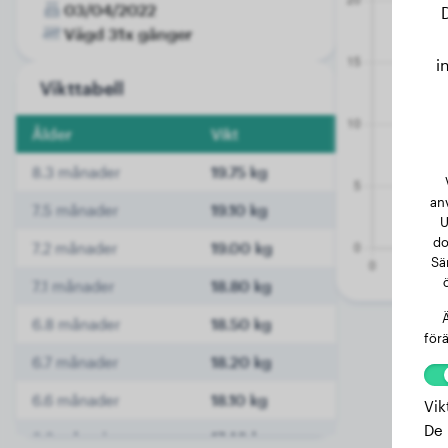
03/04/2022
Vägd 31x gånger
i
Vikttabell
Ålder
Vikt
8.3 månader
19.75 kg
an
7.5 månader
19.10 kg
U
do
7.2 månader
19.00 kg
Sä
7.1 månader
18.80 kg
Ä
6.8 månader
18.50 kg
förä
6.7 månader
18.20 kg
6.6 månader
18.10 kg
Vik
De 
6.3 månader
17.40 kg