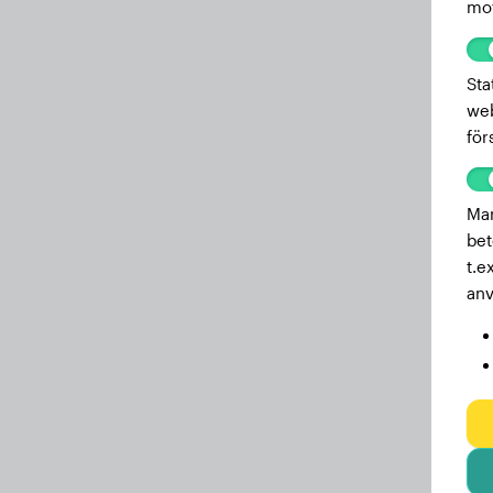
mot
6 månader
17.60 kg
5.8 månader
17.40 kg
Sta
web
5.6 månader
17.30 kg
för
5.2 månader
15.80 kg
5 månader
15.50 kg
Mar
bet
4.8 månader
15.30 kg
t.e
4.6 månader
14.70 kg
anv
4.4 månader
14.40 kg
4.2 månader
13.60 kg
3.8 månader
12.20 kg
3.7 månader
11.70 kg
3.5 månader
11.30 kg