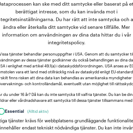
Dataprocessen kan ske med ditt samtycke eller baserat på et
berättigat intresse, som du kan invända mot i
ntegritetsinställningarna. Du har rätt att inte samtycka och a
ändra eller återkalla ditt samtycke vid senare tillfälle. Mer
information om användningen av dina data hittar du i vår
integritetspolicy.
Vissa tjänster behandlar personuppgifter i USA. Genom att du samtycker til
vändningen av dessa tjänster godkänner du också behandlingen av dina dat
SA i enlighet med artikel 49.1(a) i dataskyddsförordningen. USA anses av E
mstolen vara ett land med otillräcklig nivå av dataskydd enligt EU-standard
rskilt finns risken att dina data kan behandlas av amerikanska myndigheter 
övervaknings- och kontrolländamål, eventuellt utan möjlighet till rättsskydd
r du under 16 år? Då kan du inte samtycka till valfria tjänster. Du kan be di
ldrar eller vårdnadshavare att samtycka till dessa tjänster tillsammans med
Essential
(Alltid aktiv)
tiga tjänster krävs för webbplatsens grundläggande funktionalite
innehåller endast tekniskt nödvändiga tjänster. Du kan inte invä