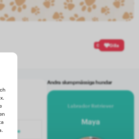
0
Gilla
Andra slumpmässiga hundar
och
x.
e
Labrador Retriever
sen
Maya
ta
a.