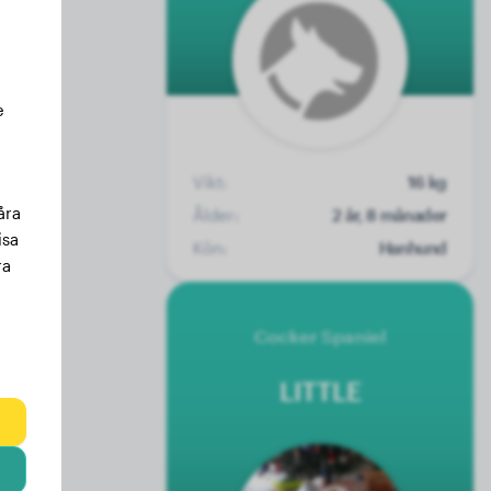
e
Vikt:
16 kg
åra
Ålder:
2 år, 8 månader
isa
Kön:
Hanhund
ra
Cocker Spaniel
LITTLE