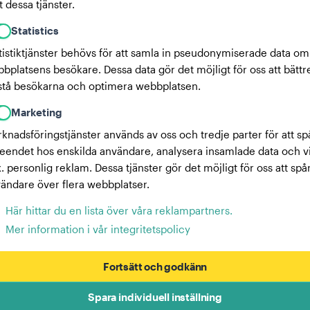
 dessa tjänster.
Statistics
tistiktjänster behövs för att samla in pseudonymiserade data om
bplatsens besökare. Dessa data gör det möjligt för oss att bättr
stå besökarna och optimera webbplatsen.
Marketing
knadsföringstjänster används av oss och tredje parter för att sp
eendet hos enskilda användare, analysera insamlade data och v
x. personlig reklam. Dessa tjänster gör det möjligt för oss att spå
ändare över flera webbplatser.
Här hittar du en lista över våra reklampartners.
Mer information i vår integritetspolicy
Fortsätt och godkänn
Spara individuell inställning