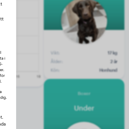
t
tt
l
Vikt:
17 kg
a i
Ålder:
2 år
G-
er.
Kön:
Honhund
för
.
na
Boxer
 dig.
Under
t.
nda