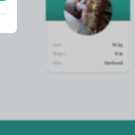
Vikt:
16 kg
Ålder:
11 år
Kön:
Hanhund