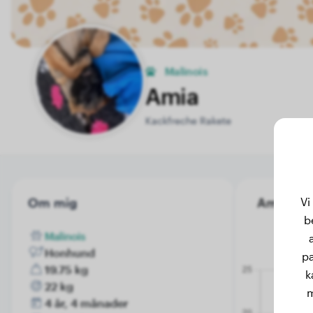
Malinois
Amia
Kackfreche Rakete
Vi
Om mig
Amia's vik
b
Malinois
Honhund
pa
19.75 kg
k
22 kg
m
4 år, 4 månader